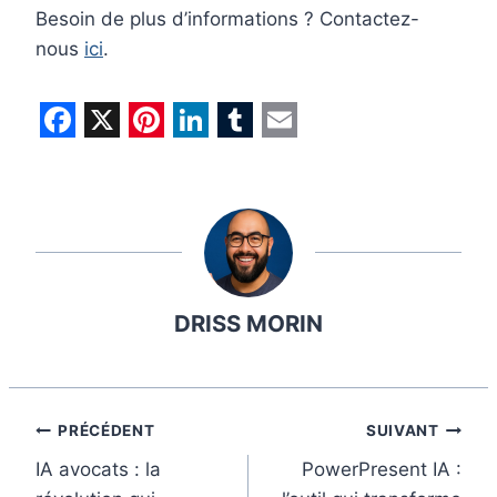
Besoin de plus d’informations ? Contactez-
nous
ici
.
F
X
P
L
T
E
a
i
i
u
m
c
n
n
m
a
e
t
k
b
i
b
e
e
l
l
DRISS MORIN
o
r
d
r
o
e
I
k
s
n
t
Navigation
PRÉCÉDENT
SUIVANT
IA avocats : la
PowerPresent IA :
de