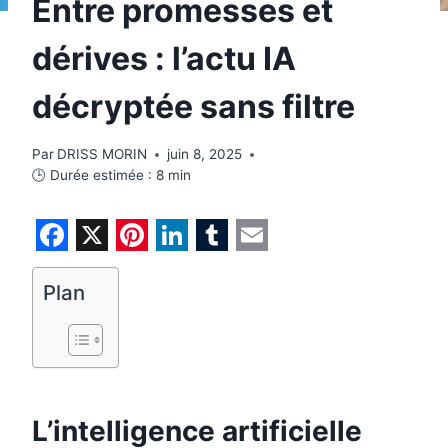
Entre promesses et
dérives : l’actu IA
décryptée sans filtre
Par
DRISS MORIN
juin 8, 2025
🕒 Durée estimée :
8
min
F
X
P
L
T
E
a
i
i
u
m
Plan
c
n
n
m
a
e
t
k
b
i
b
e
e
l
l
o
r
d
r
L’intelligence artificielle