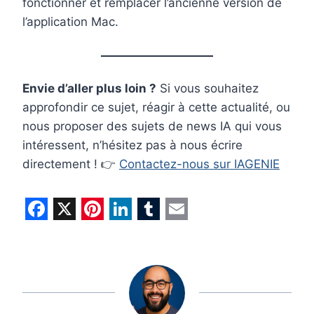
fonctionner et remplacer l’ancienne version de
l’application Mac.
Envie d’aller plus loin ?
Si vous souhaitez
approfondir ce sujet, réagir à cette actualité, ou
nous proposer des sujets de news IA qui vous
intéressent, n’hésitez pas à nous écrire
directement ! 👉
Contactez-nous sur IAGENIE
F
X
P
L
T
E
a
i
i
u
m
c
n
n
m
a
e
t
k
b
i