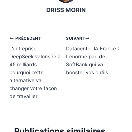
b
e
e
l
l
DRISS MORIN
o
r
d
r
o
e
I
k
s
n
t
Navigation
PRÉCÉDENT
SUIVANT
L’entreprise
Datacenter IA France :
de
DeepSeek valorisée à
L’énorme pari de
l’article
45 milliards :
SoftBank qui va
pourquoi cette
booster vos outils
alternative va
changer votre façon
de travailler
Publications similaires