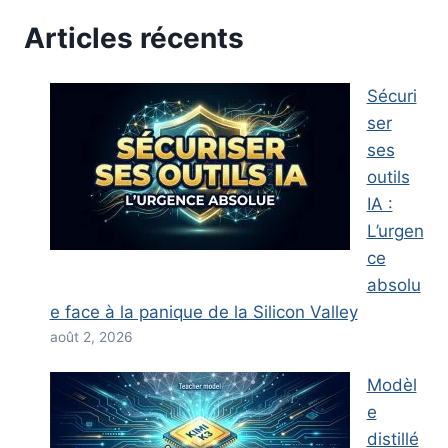
Articles récents
Sécuri
ser
ses
outils
IA :
L’urgen
ce
absolu
e face à la panique de la Silicon Valley
août 2, 2026
Modèl
e
distillé