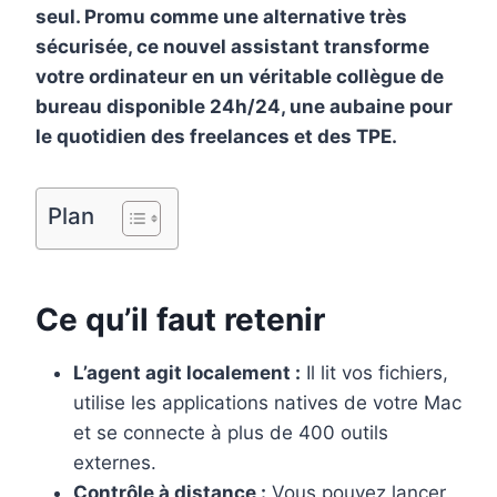
seul. Promu comme une alternative très
o
r
d
r
sécurisée, ce nouvel assistant transforme
o
e
I
votre ordinateur en un véritable collègue de
k
s
n
bureau disponible 24h/24, une aubaine pour
t
le quotidien des freelances et des TPE.
Plan
Ce qu’il faut retenir
L’agent agit localement :
Il lit vos fichiers,
utilise les applications natives de votre Mac
et se connecte à plus de 400 outils
externes.
Contrôle à distance :
Vous pouvez lancer