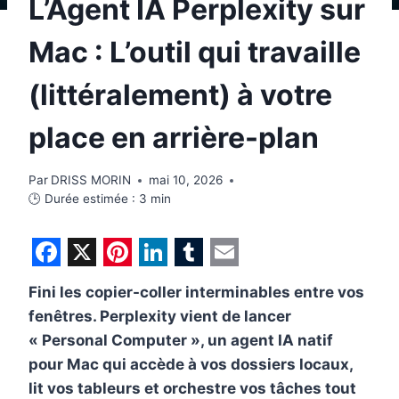
L’Agent IA Perplexity sur
Mac : L’outil qui travaille
(littéralement) à votre
place en arrière-plan
Par
DRISS MORIN
mai 10, 2026
🕒 Durée estimée :
3
min
F
X
P
L
T
E
Fini les copier-coller interminables entre vos
a
i
i
u
m
fenêtres. Perplexity vient de lancer
c
n
n
m
a
« Personal Computer », un agent IA natif
e
t
k
b
i
pour Mac qui accède à vos dossiers locaux,
b
e
e
l
l
lit vos tableurs et orchestre vos tâches tout