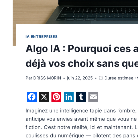
IA ENTREPRISES
Algo IA : Pourquoi ces 
déjà vos choix sans que
Par
DRISS MORIN
juin 22, 2025
🕒 Durée estimée :
F
X
P
L
T
E
Imaginez une intelligence tapie dans l’ombre
a
i
i
u
m
anticipe vos envies avant même que vous ne l
c
n
n
m
a
fiction. C’est notre réalité, ici et maintenant
e
t
k
b
i
coulisses du numérique — pilotent des pans e