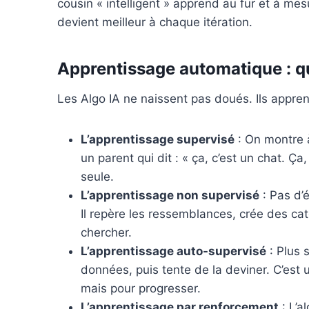
cousin « intelligent » apprend au fur et à mesu
devient meilleur à chaque itération.
Apprentissage automatique : q
Les Algo IA ne naissent pas doués. Ils appren
L’apprentissage supervisé
: On montre 
un parent qui dit : « ça, c’est un chat. Ç
seule.
L’apprentissage non supervisé
: Pas d’é
Il repère les ressemblances, crée des catég
chercher.
L’apprentissage auto-supervisé
: Plus 
données, puis tente de la deviner. C’es
mais pour progresser.
L’apprentissage par renforcement
: L’a