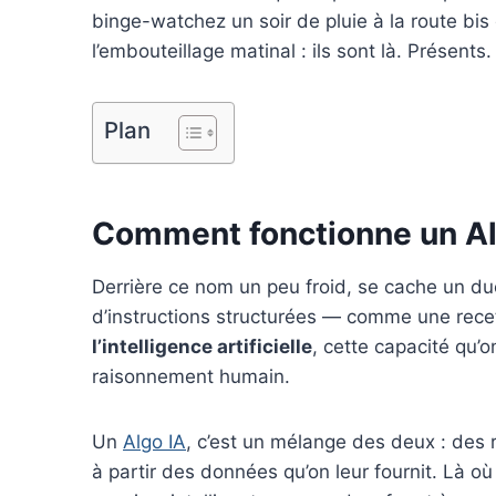
b
e
e
l
l
binge-watchez un soir de pluie à la route bi
l’embouteillage matinal : ils sont là. Présents
o
r
d
r
o
e
I
k
s
n
Plan
t
Comment fonctionne un Al
Derrière ce nom un peu froid, se cache un du
d’instructions structurées — comme une recet
l’intelligence artificielle
, cette capacité qu’o
raisonnement humain.
Un
Algo IA
, c’est un mélange des deux : des 
à partir des données qu’on leur fournit. Là où