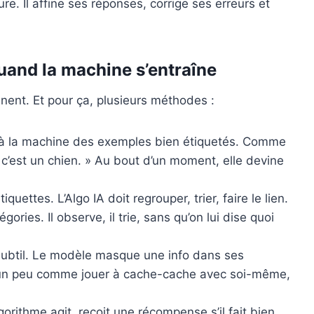
re. Il affine ses réponses, corrige ses erreurs et
uand la machine s’entraîne
nent. Et pour ça, plusieurs méthodes :
à la machine des exemples bien étiquetés. Comme
a, c’est un chien. » Au bout d’un moment, elle devine
tiquettes. L’Algo IA doit regrouper, trier, faire le lien.
ories. Il observe, il trie, sans qu’on lui dise quoi
subtil. Le modèle masque une info dans ses
t un peu comme jouer à cache-cache avec soi-même,
lgorithme agit, reçoit une récompense s’il fait bien,