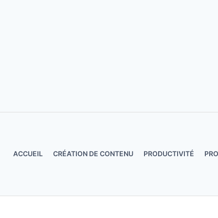
Aller
au
contenu
ACCUEIL
CRÉATION DE CONTENU
PRODUCTIVITÉ
PR