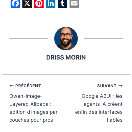
F
X
P
L
T
E
a
i
i
u
m
c
n
n
m
a
e
t
k
b
i
b
e
e
l
l
DRISS MORIN
o
r
d
r
o
e
I
k
s
n
t
Navigation
PRÉCÉDENT
SUIVANT
Qwen-Image-
Google A2UI : les
de
Layered Alibaba :
agents IA créent
l’article
édition d’images par
enfin des interfaces
couches pour pros
fiables