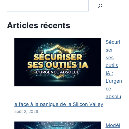
Articles récents
Sécuri
ser
ses
outils
IA :
L’urgen
ce
absolu
e face à la panique de la Silicon Valley
août 2, 2026
Modèl