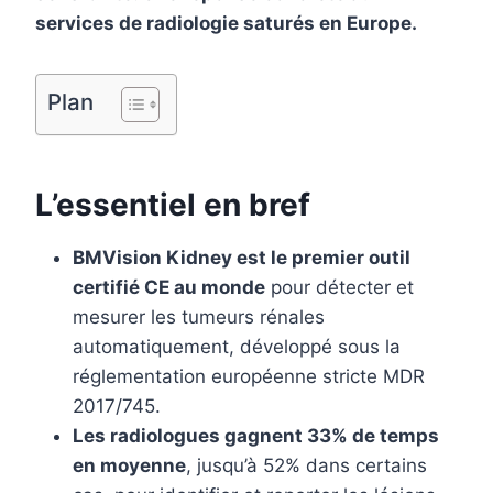
o
e
I
services de radiologie saturés en Europe.
k
s
n
t
Plan
L’essentiel en bref
BMVision Kidney est le premier outil
certifié CE au monde
pour détecter et
mesurer les tumeurs rénales
automatiquement, développé sous la
réglementation européenne stricte MDR
2017/745.
Les radiologues gagnent 33% de temps
en moyenne
, jusqu’à 52% dans certains