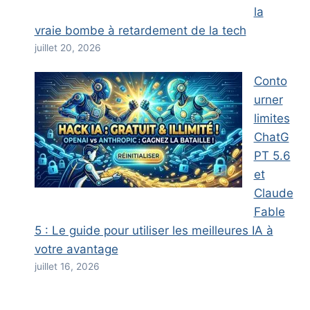
la
vraie bombe à retardement de la tech
juillet 20, 2026
Conto
urner
limites
ChatG
PT 5.6
et
Claude
Fable
5 : Le guide pour utiliser les meilleures IA à
votre avantage
juillet 16, 2026