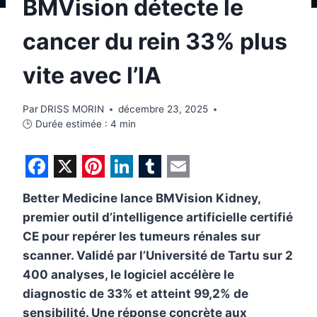
BMVision détecte le
cancer du rein 33% plus
vite avec l’IA
Par
DRISS MORIN
décembre 23, 2025
🕒 Durée estimée :
4
min
F
X
P
L
T
E
Better Medicine lance BMVision Kidney,
a
i
i
u
m
premier outil d’intelligence artificielle certifié
c
n
n
m
a
CE pour repérer les tumeurs rénales sur
e
t
k
b
i
scanner. Validé par l’Université de Tartu sur 2
b
e
e
l
l
400 analyses, le logiciel accélère le
diagnostic de 33% et atteint 99,2% de
o
r
d
r
sensibilité. Une réponse concrète aux