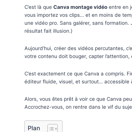
b
e
e
l
l
C’est là que
Canva montage vidéo
entre en j
o
r
d
r
vous importez vos clips… et en moins de temp
une vidéo pro. Sans galérer, sans formation. 
o
e
I
résultat fait illusion.)
k
s
n
t
Aujourd’hui, créer des vidéos percutantes, c’
votre contenu doit bouger, capter l’attention, 
C’est exactement ce que Canva a compris. Fini
éditeur fluide, visuel, et surtout… accessibl
Alors, vous êtes prêt à voir ce que Canva peu
Accrochez-vous, on rentre dans le vif du suje
Plan