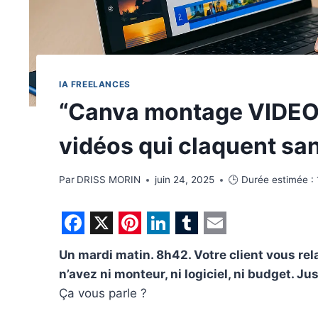
IA FREELANCES
“Canva montage VIDEO” 
vidéos qui claquent san
Par
DRISS MORIN
juin 24, 2025
🕒 Durée estimée :
F
X
P
L
T
E
Un mardi matin. 8h42. Votre client vous rel
a
i
i
u
m
n’avez ni monteur, ni logiciel, ni budget. J
c
n
n
m
a
Ça vous parle ?
e
t
k
b
i