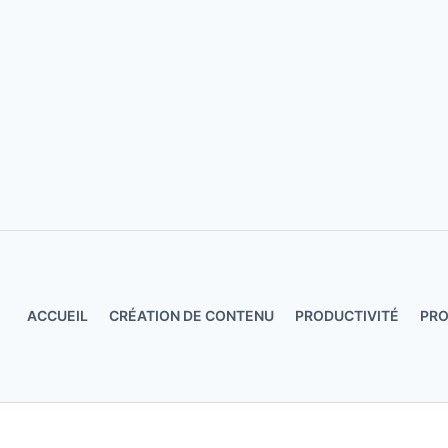
Aller
au
contenu
ACCUEIL
CRÉATION DE CONTENU
PRODUCTIVITÉ
PR