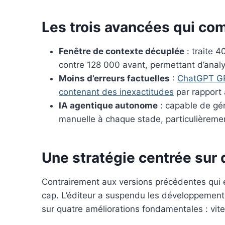
k
s
n
t
Les trois avancées qui co
Fenêtre de contexte décuplée
: traite 4
contre 128 000 avant, permettant d’anal
Moins d’erreurs factuelles
:
ChatGPT GPT
contenant des inexactitudes
par rapport 
IA agentique autonome
: capable de gér
manuelle à chaque stade, particulièremen
Une stratégie centrée sur q
Contrairement aux versions précédentes qui 
cap. L’éditeur a suspendu les développement
sur quatre améliorations fondamentales : vites