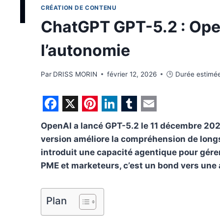
CRÉATION DE CONTENU
ChatGPT GPT-5.2 : OpenA
l’autonomie
Par
DRISS MORIN
février 12, 2026
🕒 Durée estimée
F
X
P
L
T
E
OpenAI a lancé GPT-5.2 le 11 décembre 2025
a
i
i
u
m
version améliore la compréhension de longs 
c
n
n
m
a
introduit une capacité agentique pour gére
e
t
k
b
i
PME et marketeurs, c’est un bond vers une 
b
e
e
l
l
o
r
d
r
Plan
o
e
I