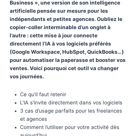
e
t
k
b
i
Business », une version de son intelligence
b
e
e
l
l
artificielle pensée sur mesure pour les
indépendants et petites agences. Oubliez le
o
r
d
r
copier-coller interminable d’un onglet à
o
e
I
l’autre : cette mise à jour connecte
k
s
n
directement l’IA à vos logiciels préférés
t
(Google Workspace, HubSpot, QuickBooks…)
pour automatiser la paperasse et booster vos
ventes. Voici pourquoi cet outil va changer
vos journées.
Ce qu’il faut retenir
L’IA s’invite directement dans vos logiciels
3 cas d’usage parfaits pour les freelances
et agences
Comment l’utiliser pour votre activité dès
aujourd’hui