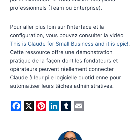
professionnels (Team ou Enterprise).
Pour aller plus loin sur l’interface et la
configuration, vous pouvez consulter la vidéo
This is Claude for Small Business and it is epic!
.
Cette ressource offre une démonstration
pratique de la façon dont les fondateurs et
opérateurs peuvent réellement connecter
Claude à leur pile logicielle quotidienne pour
automatiser leurs tâches administratives.
F
X
P
L
T
E
a
i
i
u
m
c
n
n
m
a