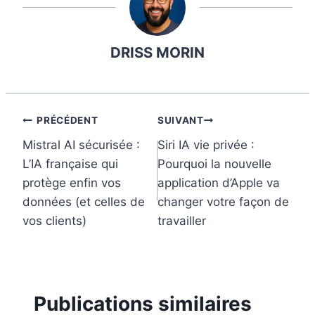
e
t
k
b
i
b
e
e
l
l
DRISS MORIN
o
r
d
r
o
e
I
k
s
n
t
Navigation
PRÉCÉDENT
SUIVANT
Mistral AI sécurisée :
Siri IA vie privée :
de
L’IA française qui
Pourquoi la nouvelle
l’article
protège enfin vos
application d’Apple va
données (et celles de
changer votre façon de
vos clients)
travailler
Publications similaires