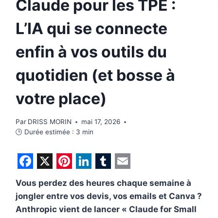
Claude pour les TPE :
L’IA qui se connecte
enfin à vos outils du
quotidien (et bosse à
votre place)
Par
DRISS MORIN
mai 17, 2026
🕒 Durée estimée :
3
min
F
X
P
L
T
E
Vous perdez des heures chaque semaine à
a
i
i
u
m
jongler entre vos devis, vos emails et Canva ?
c
n
n
m
a
Anthropic vient de lancer « Claude for Small