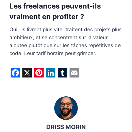
Les freelances peuvent-ils
vraiment en profiter ?
Oui. Ils livrent plus vite, traitent des projets plus
ambitieux, et se concentrent sur la valeur
ajoutée plutôt que sur les tâches répétitives de
code. Leur tarif horaire peut grimper.
F
X
P
L
T
E
a
i
i
u
m
c
n
n
m
a
e
t
k
b
i
b
e
e
l
l
DRISS MORIN
o
r
d
r