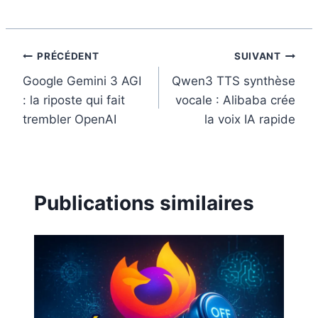
o
e
I
k
s
n
t
Navigation
PRÉCÉDENT
SUIVANT
Google Gemini 3 AGI
Qwen3 TTS synthèse
de
: la riposte qui fait
vocale : Alibaba crée
l’article
trembler OpenAI
la voix IA rapide
Publications similaires