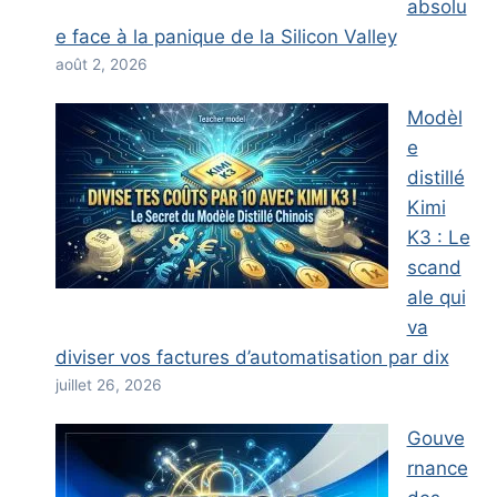
absolu
e face à la panique de la Silicon Valley
août 2, 2026
Modèl
e
distillé
Kimi
K3 : Le
scand
ale qui
va
diviser vos factures d’automatisation par dix
juillet 26, 2026
Gouve
rnance