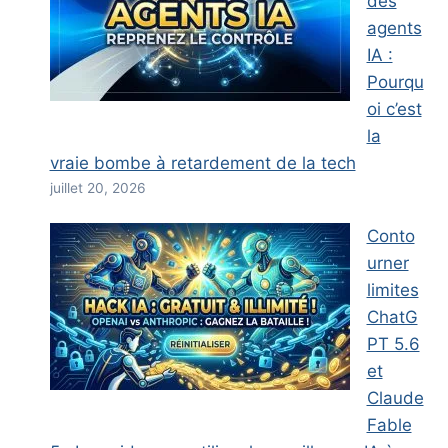
des
agents
IA :
Pourqu
oi c’est
la
vraie bombe à retardement de la tech
juillet 20, 2026
Conto
urner
limites
ChatG
PT 5.6
et
Claude
Fable