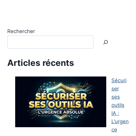
Rechercher
Articles récents
Sécuri
ser
ses
outils
IA :
L’urgen
ce