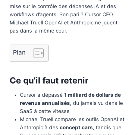
o
e
I
mise sur le contrôle des dépenses IA et des
k
s
n
workflows d’agents. Son pari ? Cursor CEO
t
Michael Truell OpenAI et Anthropic ne jouent
pas dans la même cour.
Plan
Ce qu’il faut retenir
Cursor a dépassé
1 milliard de dollars de
revenus annualisés
, du jamais vu dans le
SaaS à cette vitesse
Michael Truell compare les outils OpenAI et
Anthropic à des
concept cars
, tandis que