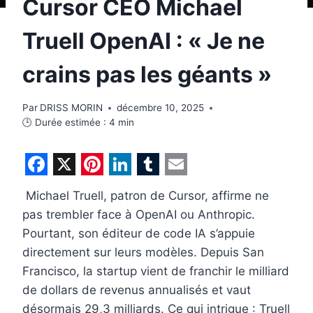
Cursor CEO Michael
Truell OpenAI : « Je ne
crains pas les géants »
Par
DRISS MORIN
décembre 10, 2025
🕒 Durée estimée :
4
min
F
X
P
L
T
E
Michael Truell, patron de Cursor, affirme ne
a
i
i
u
m
pas trembler face à OpenAI ou Anthropic.
c
n
n
m
a
Pourtant, son éditeur de code IA s’appuie
e
t
k
b
i
directement sur leurs modèles. Depuis San
b
e
e
l
l
Francisco, la startup vient de franchir le milliard
de dollars de revenus annualisés et vaut
o
r
d
r
désormais 29,3 milliards. Ce qui intrigue : Truell