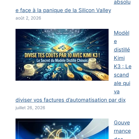
absolu
e face à la panique de la Silicon Valley
août 2, 2026
Modèl
e
distillé
Kimi
K3 : Le
scand
ale qui
va
diviser vos factures d’automatisation par dix
juillet 26, 2026
Gouve
rnance