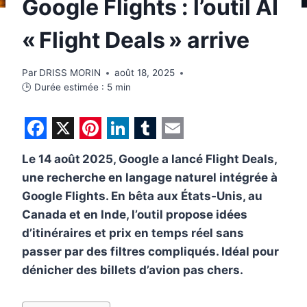
Google Flights : l’outil AI
« Flight Deals » arrive
Par
DRISS MORIN
août 18, 2025
🕒 Durée estimée :
5
min
F
X
P
L
T
E
Le 14 août 2025, Google a lancé Flight Deals,
a
i
i
u
m
une recherche en langage naturel intégrée à
c
n
n
m
a
Google Flights. En bêta aux États‑Unis, au
e
t
k
b
i
Canada et en Inde, l’outil propose idées
b
e
e
l
l
d’itinéraires et prix en temps réel sans
passer par des filtres compliqués. Idéal pour
o
r
d
r
dénicher des billets d’avion pas chers.
o
e
I
k
s
n