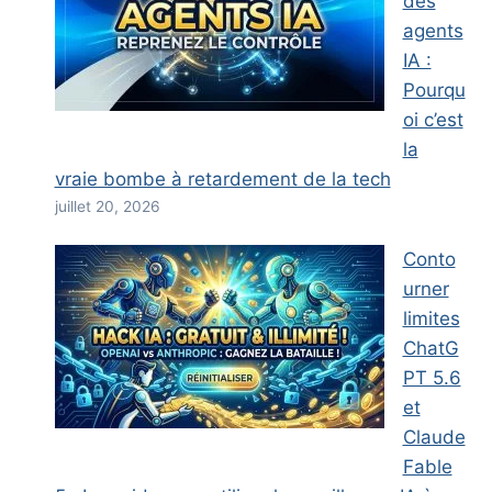
des
agents
IA :
Pourqu
oi c’est
la
vraie bombe à retardement de la tech
juillet 20, 2026
Conto
urner
limites
ChatG
PT 5.6
et
Claude
Fable