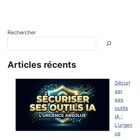
Rechercher
Articles récents
Sécuri
ser
ses
outils
IA :
L’urgen
ce