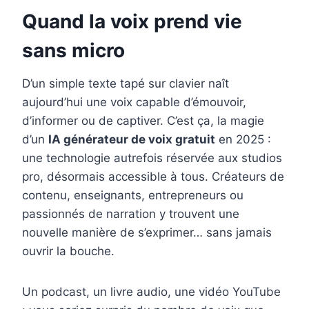
o
r
d
r
Quand la voix prend vie
o
e
I
sans micro
k
s
n
t
D’un simple texte tapé sur clavier naît
aujourd’hui une voix capable d’émouvoir,
d’informer ou de captiver. C’est ça, la magie
d’un
IA générateur de voix gratuit
en 2025 :
une technologie autrefois réservée aux studios
pro, désormais accessible à tous. Créateurs de
contenu, enseignants, entrepreneurs ou
passionnés de narration y trouvent une
nouvelle manière de s’exprimer… sans jamais
ouvrir la bouche.
Un podcast, un livre audio, une vidéo YouTube