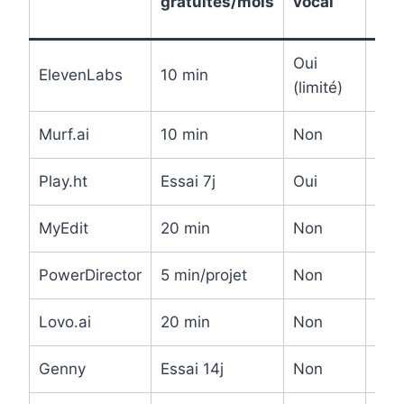
gratuites/mois
vocal
Oui
ElevenLabs
10 min
MP
(limité)
Murf.ai
10 min
Non
MP
Play.ht
Essai 7j
Oui
MP
MyEdit
20 min
Non
MP
PowerDirector
5 min/projet
Non
MP
Lovo.ai
20 min
Non
MP
Genny
Essai 14j
Non
MP