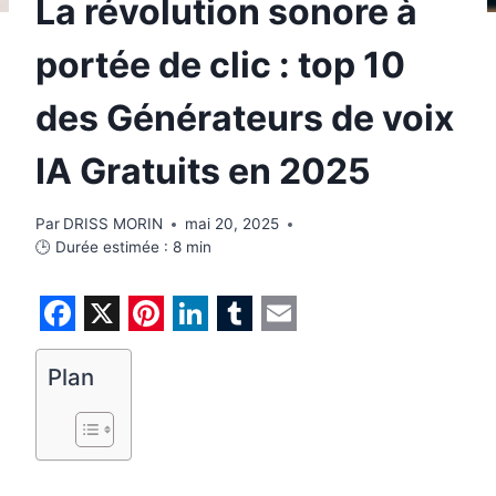
La révolution sonore à
portée de clic : top 10
des Générateurs de voix
IA Gratuits en 2025
Par
DRISS MORIN
mai 20, 2025
🕒 Durée estimée :
8
min
F
X
P
L
T
E
a
i
i
u
m
Plan
c
n
n
m
a
e
t
k
b
i
b
e
e
l
l