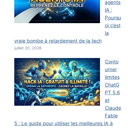
agents
IA :
Pourqu
oi c’est
la
vraie bombe à retardement de la tech
juillet 20, 2026
Conto
urner
limites
ChatG
PT 5.6
et
Claude
Fable
5 : Le guide pour utiliser les meilleures IA à