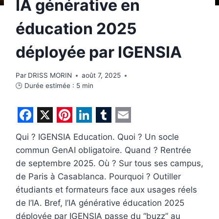
IA générative en
éducation 2025
déployée par IGENSIA
Par
DRISS MORIN
août 7, 2025
🕒 Durée estimée :
5
min
F
X
P
L
T
E
Qui ? IGENSIA Education. Quoi ? Un socle
a
i
i
u
m
commun GenAI obligatoire. Quand ? Rentrée
c
n
n
m
a
de septembre 2025. Où ? Sur tous ses campus,
e
t
k
b
i
de Paris à Casablanca. Pourquoi ? Outiller
b
e
e
l
l
étudiants et formateurs face aux usages réels
de l’IA. Bref, l’IA générative éducation 2025
o
r
d
r
déployée par IGENSIA passe du “buzz” au