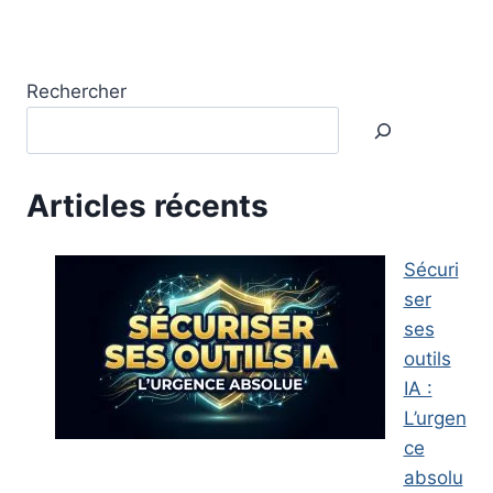
Rechercher
Articles récents
Sécuri
ser
ses
outils
IA :
L’urgen
ce
absolu