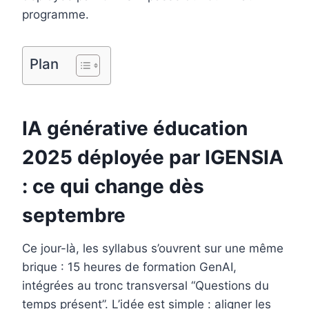
o
e
I
programme.
k
s
n
t
Plan
IA générative éducation
2025 déployée par IGENSIA
: ce qui change dès
septembre
Ce jour-là, les syllabus s’ouvrent sur une même
brique : 15 heures de formation GenAI,
intégrées au tronc transversal “Questions du
temps présent”. L’idée est simple : aligner les