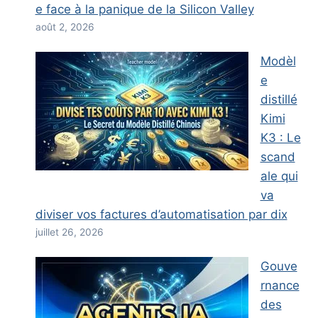
e face à la panique de la Silicon Valley
août 2, 2026
Modèl
e
distillé
Kimi
K3 : Le
scand
ale qui
va
diviser vos factures d’automatisation par dix
juillet 26, 2026
Gouve
rnance
des