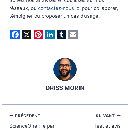
Suivez nos analyses et coulisses sur nos
réseaux, ou
contactez‑nous ici
pour collaborer,
témoigner ou proposer un cas d’usage.
F
X
P
L
T
E
a
i
i
u
m
c
n
n
m
a
e
t
k
b
i
b
e
e
l
l
DRISS MORIN
o
r
d
r
o
e
I
k
s
n
t
Navigation
PRÉCÉDENT
SUIVANT
ScienceOne : le pari
Test et avis
de