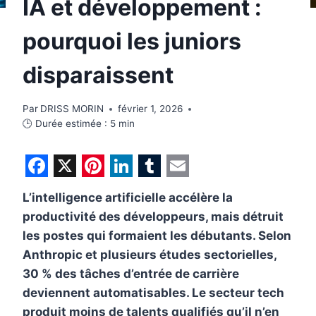
IA et développement :
pourquoi les juniors
disparaissent
Par
DRISS MORIN
février 1, 2026
🕒 Durée estimée :
5
min
F
X
P
L
T
E
L’intelligence artificielle accélère la
a
i
i
u
m
productivité des développeurs, mais détruit
c
n
n
m
a
les postes qui formaient les débutants. Selon
e
t
k
b
i
Anthropic et plusieurs études sectorielles,
b
e
e
l
l
30 % des tâches d’entrée de carrière
deviennent automatisables. Le secteur tech
o
r
d
r
produit moins de talents qualifiés qu’il n’en