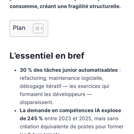
o
e
I
consomme, créant une fragilité structurelle.
k
s
n
t
Plan
L’essentiel en bref
30 % des tâches junior automatisables
:
refactoring, maintenance logicielle,
débogage itératif — les exercices qui
formaient les développeurs —
disparaissent.
La demande en compétences IA explose
de 245 %
entre 2023 et 2025, mais sans
création équivalente de postes pour former