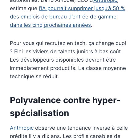
autonomes. Dario Amodei, CEO d’
Anthropic
,
estime que
l’IA pourrait supprimer jusqu’à 50 %
des emplois de bureau d’entrée de gamme
dans les cinq prochaines années
.
Pour vous qui recrutez en tech, ça change quoi
? Fini les viviers de talents juniors à bas coût.
Les développeurs disponibles devront être
immédiatement productifs. La classe moyenne
technique se réduit.
Polyvalence contre hyper-
spécialisation
Anthropic
observe une tendance inverse à celle
prédite il y a dix ans. Les profils capables de