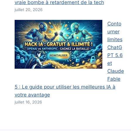
vraie bombe à retardement de la tech
juillet 20, 2026
Conto
urner
limites
ChatG
PT 5.6
et
Claude
Fable
5 : Le guide pour utiliser les meilleures IA à
votre avantage
juillet 16, 2026