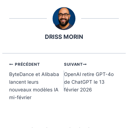
a
i
i
u
m
c
n
n
m
a
e
t
k
b
i
b
e
e
l
l
DRISS MORIN
o
r
d
r
o
e
I
k
s
n
t
Navigation
PRÉCÉDENT
SUIVANT
ByteDance et Alibaba
OpenAI retire GPT-4o
de
lancent leurs
de ChatGPT le 13
l’article
nouveaux modèles IA
février 2026
mi-février