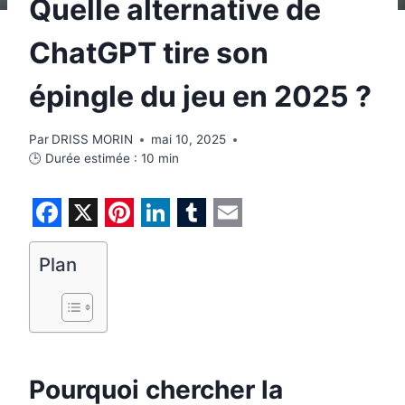
Quelle alternative de
ChatGPT tire son
épingle du jeu en 2025 ?
Par
DRISS MORIN
mai 10, 2025
🕒 Durée estimée :
10
min
F
X
P
L
T
E
a
i
i
u
m
Plan
c
n
n
m
a
e
t
k
b
i
b
e
e
l
l
o
r
d
r
Pourquoi chercher la