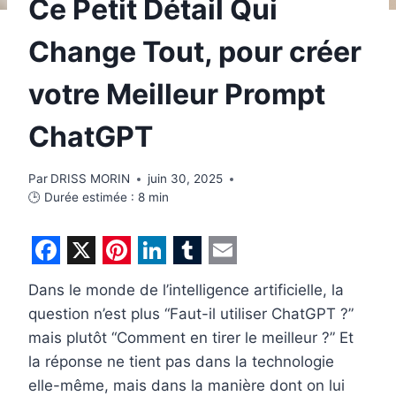
Ce Petit Détail Qui
Change Tout, pour créer
votre Meilleur Prompt
ChatGPT
Par
DRISS MORIN
juin 30, 2025
🕒 Durée estimée :
8
min
F
X
P
L
T
E
Dans le monde de l’intelligence artificielle, la
a
i
i
u
m
question n’est plus “Faut-il utiliser ChatGPT ?”
c
n
n
m
a
mais plutôt “Comment en tirer le meilleur ?” Et
e
t
k
b
i
la réponse ne tient pas dans la technologie
b
e
e
l
l
elle-même, mais dans la manière dont on lui