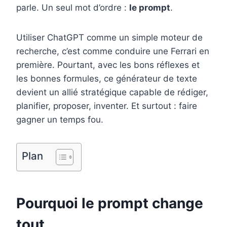
parle. Un seul mot d’ordre :
le prompt
.
o
r
d
r
o
e
I
Utiliser ChatGPT comme un simple moteur de
k
s
n
recherche, c’est comme conduire une Ferrari en
t
première. Pourtant, avec les bons réflexes et
les bonnes formules, ce générateur de texte
devient un allié stratégique capable de rédiger,
planifier, proposer, inventer. Et surtout : faire
gagner un temps fou.
Plan
Pourquoi le prompt change
tout