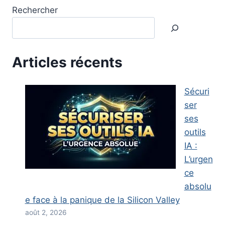
Rechercher
Articles récents
Sécuri
ser
ses
outils
IA :
L’urgen
ce
absolu
e face à la panique de la Silicon Valley
août 2, 2026