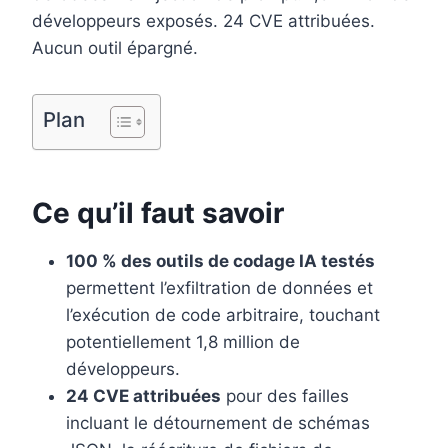
o
e
I
développeurs exposés. 24 CVE attribuées.
k
s
n
Aucun outil épargné.
t
Plan
Ce qu’il faut savoir
100 % des outils de codage IA testés
permettent l’exfiltration de données et
l’exécution de code arbitraire, touchant
potentiellement 1,8 million de
développeurs.
24 CVE attribuées
pour des failles
incluant le détournement de schémas