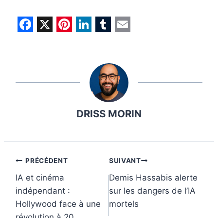
F
X
P
L
T
E
a
i
i
u
m
c
n
n
m
a
e
t
k
b
i
b
e
e
l
l
DRISS MORIN
o
r
d
r
o
e
I
k
s
n
t
Navigation
PRÉCÉDENT
SUIVANT
IA et cinéma
Demis Hassabis alerte
de
indépendant :
sur les dangers de l’IA
l’article
Hollywood face à une
mortels
révolution à 20