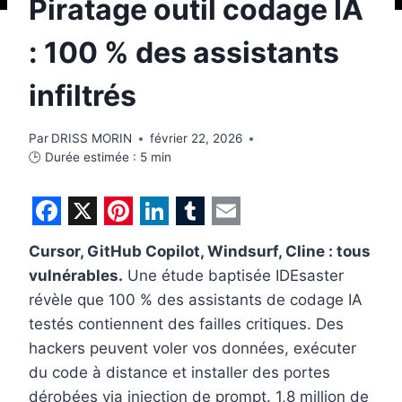
Piratage outil codage IA
: 100 % des assistants
infiltrés
Par
DRISS MORIN
février 22, 2026
🕒 Durée estimée :
5
min
F
X
P
L
T
E
Cursor, GitHub Copilot, Windsurf, Cline : tous
a
i
i
u
m
vulnérables.
Une étude baptisée IDEsaster
c
n
n
m
a
révèle que 100 % des assistants de codage IA
e
t
k
b
i
testés contiennent des failles critiques. Des
b
e
e
l
l
hackers peuvent voler vos données, exécuter
du code à distance et installer des portes
o
r
d
r
dérobées via injection de prompt. 1,8 million de