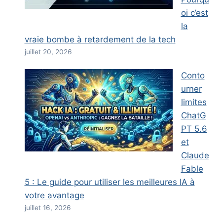
oi c’est
la
vraie bombe à retardement de la tech
juillet 20, 2026
Conto
urner
limites
ChatG
PT 5.6
et
Claude
Fable
5 : Le guide pour utiliser les meilleures IA à
votre avantage
juillet 16, 2026