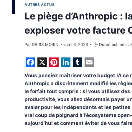
AUTRES ACTUS
Le piège d’Anthropic : l
exploser votre facture
Par
DRISS MORIN
avril 6, 2026
🕒 Durée estimée :
F
X
P
L
T
E
Vous pensiez maîtriser votre budget IA ce 
a
i
i
u
m
Anthropic a discrètement modifié les règles
c
n
n
m
a
le forfait tout compris : si vous utilisez d
e
t
k
b
i
productivité, vous allez désormais payer un
b
e
e
l
l
avaler pour les indépendants et les petites
vrai coup de poignard à l’écosystème open-s
o
r
d
r
aujourd’hui et comment éviter de vous fair
o
e
I