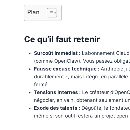
k
s
n
Plan
t
Ce qu’il faut retenir
Surcoût immédiat :
L’abonnement Claude C
(comme OpenClaw). Vous passez obligatoi
Fausse excuse technique :
Anthropic jus
durablement », mais intègre en parallèl
fermé.
Tensions internes :
Le créateur d’OpenCl
négocier, en vain, obtenant seulement un 
Exode des talents :
Dégoûté, le fondateu
même si son outil restera un projet open