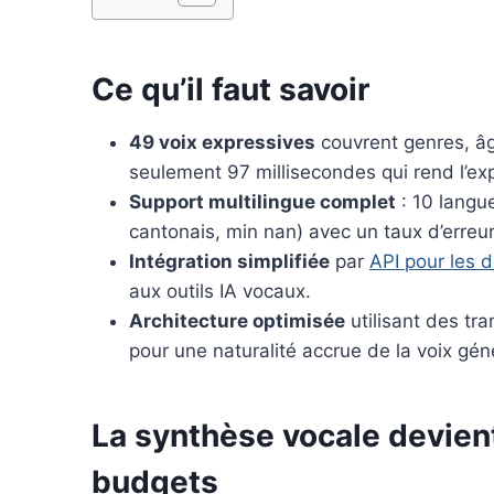
k
s
n
t
Ce qu’il faut savoir
49 voix expressives
couvrent genres, âg
seulement 97 millisecondes qui rend l’exp
Support multilingue complet
: 10 langu
cantonais, min nan) avec un taux d’erreur
Intégration simplifiée
par
API pour les 
aux outils IA vocaux.
Architecture optimisée
utilisant des tr
pour une naturalité accrue de la voix gén
La synthèse vocale devient
budgets