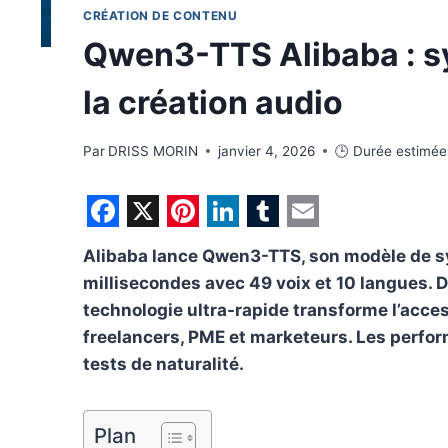
CRÉATION DE CONTENU
Qwen3-TTS Alibaba : s
la création audio
Par
DRISS MORIN
janvier 4, 2026
🕒 Durée estimée
F
X
P
L
T
E
Alibaba lance Qwen3-TTS, son modèle de sy
a
i
i
u
m
millisecondes avec 49 voix et 10 langues. 
c
n
n
m
a
technologie ultra-rapide transforme l’access
e
t
k
b
i
freelancers, PME et marketeurs. Les perfo
b
e
e
l
l
tests de naturalité.
o
r
d
r
o
e
I
Plan