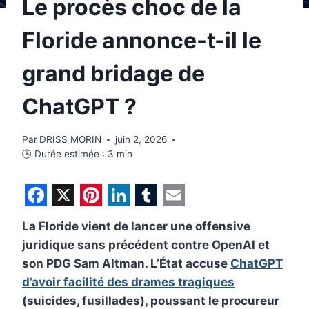
Le procès choc de la
Floride annonce-t-il le
grand bridage de
ChatGPT ?
Par
DRISS MORIN
juin 2, 2026
🕒 Durée estimée :
3
min
F
X
P
L
T
E
La Floride vient de lancer une offensive
a
i
i
u
m
juridique sans précédent contre OpenAI et
c
n
n
m
a
son PDG Sam Altman. L’État accuse
ChatGPT
e
t
k
b
i
d’avoir facilité des drames tragiques
b
e
e
l
l
(suicides, fusillades), poussant le procureur