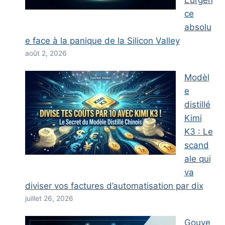
ce
absolu
e face à la panique de la Silicon Valley
août 2, 2026
Modèl
e
distillé
Kimi
K3 : Le
scand
ale qui
va
diviser vos factures d’automatisation par dix
juillet 26, 2026
Gouve