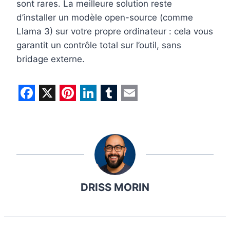
sont rares. La meilleure solution reste
d’installer un modèle open-source (comme
Llama 3) sur votre propre ordinateur : cela vous
garantit un contrôle total sur l’outil, sans
bridage externe.
F
X
P
L
T
E
a
i
i
u
m
c
n
n
m
a
e
t
k
b
i
b
e
e
l
l
DRISS MORIN
o
r
d
r
o
e
I
k
s
n