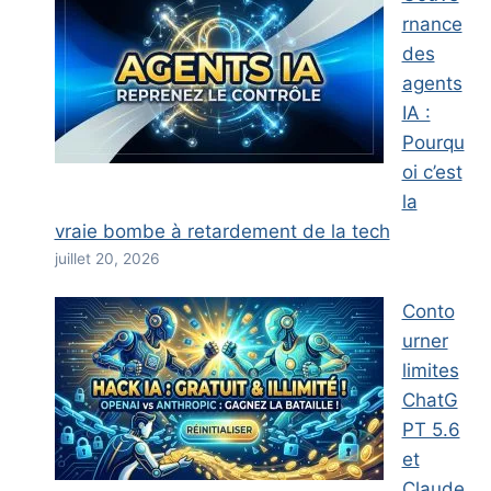
rnance
des
agents
IA :
Pourqu
oi c’est
la
vraie bombe à retardement de la tech
juillet 20, 2026
Conto
urner
limites
ChatG
PT 5.6
et
Claude