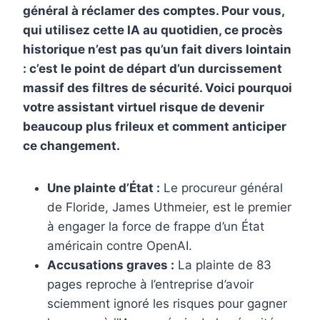
général à réclamer des comptes. Pour vous,
o
r
d
r
qui utilisez cette IA au quotidien, ce procès
o
e
I
historique n’est pas qu’un fait divers lointain
k
s
n
: c’est le point de départ d’un durcissement
t
massif des filtres de sécurité. Voici pourquoi
votre assistant virtuel risque de devenir
beaucoup plus frileux et comment anticiper
ce changement.
Une plainte d’État :
Le procureur général
de Floride, James Uthmeier, est le premier
à engager la force de frappe d’un État
américain contre OpenAI.
Accusations graves :
La plainte de 83
pages reproche à l’entreprise d’avoir
sciemment ignoré les risques pour gagner