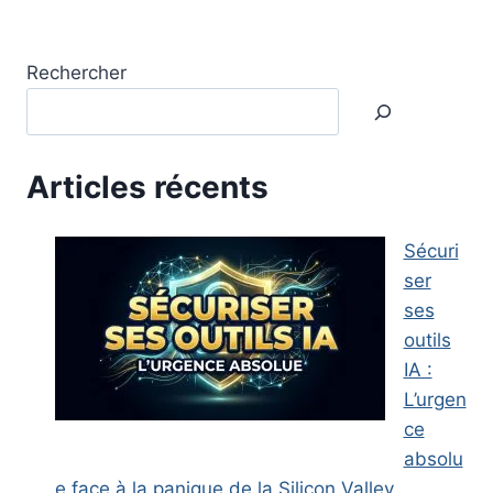
Rechercher
Articles récents
Sécuri
ser
ses
outils
IA :
L’urgen
ce
absolu
e face à la panique de la Silicon Valley