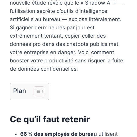
e
t
k
b
i
nouvelle étude révèle que le « Shadow AI » —
b
e
e
l
l
l’utilisation secrète d’outils d’intelligence
artificielle au bureau — explose littéralement.
o
r
d
r
Si gagner deux heures par jour est
o
e
I
extrêmement tentant, copier-coller des
k
s
n
données pro dans des chatbots publics met
t
votre entreprise en danger. Voici comment
booster votre productivité sans risquer la fuite
de données confidentielles.
Plan
Ce qu’il faut retenir
66 % des employés de bureau
utilisent