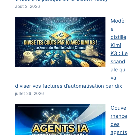
août 2, 2026
Modèl
e
distillé
Kimi
K3 : Le
scand
ale qui
va
diviser vos factures d’automatisation par dix
juillet 26, 2026
Gouve
rnance
des
agents