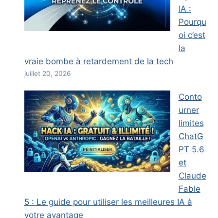
IA :
Pourqu
oi c’est
la
vraie bombe à retardement de la tech
juillet 20, 2026
Conto
urner
limites
ChatG
PT 5.6
et
Claude
Fable
5 : Le guide pour utiliser les meilleures IA à
votre avantage