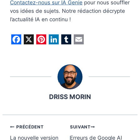
Contactez-nous sur IA Genie
pour nous souffler
vos idées de sujets. Notre rédaction décrypte
l’actualité IA en continu !
F
X
P
L
T
E
a
i
i
u
m
c
n
n
m
a
e
t
k
b
i
b
e
e
l
l
DRISS MORIN
o
r
d
r
o
e
I
k
s
n
t
Navigation
PRÉCÉDENT
SUIVANT
La nouvelle version
Erreurs de Google AI