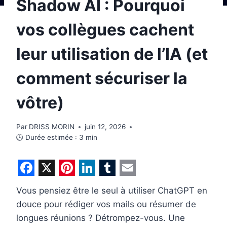
Shadow AI : Pourquoi
vos collègues cachent
leur utilisation de l’IA (et
comment sécuriser la
vôtre)
Par
DRISS MORIN
juin 12, 2026
🕒 Durée estimée :
3
min
F
X
P
L
T
E
Vous pensiez être le seul à utiliser ChatGPT en
a
i
i
u
m
douce pour rédiger vos mails ou résumer de
c
n
n
m
a
longues réunions ? Détrompez-vous. Une