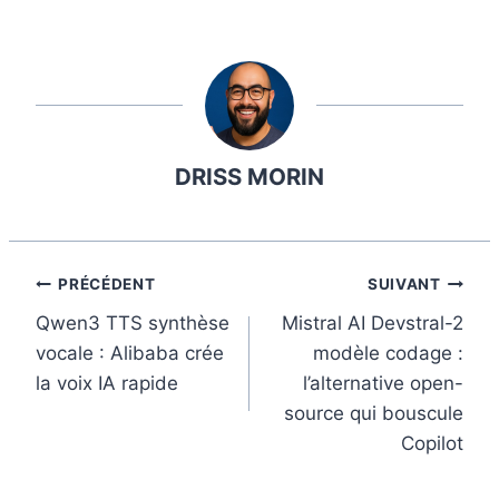
F
X
P
L
T
E
a
i
i
u
m
c
n
n
m
a
e
t
k
b
i
b
e
e
l
l
DRISS MORIN
o
r
d
r
o
e
I
k
s
n
t
Navigation
PRÉCÉDENT
SUIVANT
Qwen3 TTS synthèse
Mistral AI Devstral-2
de
vocale : Alibaba crée
modèle codage :
l’article
la voix IA rapide
l’alternative open-
source qui bouscule
Copilot