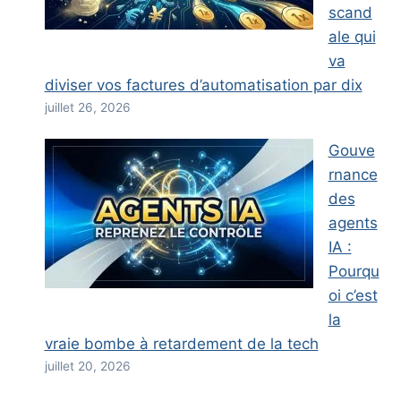
scand
ale qui
va
diviser vos factures d’automatisation par dix
juillet 26, 2026
Gouve
rnance
des
agents
IA :
Pourqu
oi c’est
la
vraie bombe à retardement de la tech
juillet 20, 2026