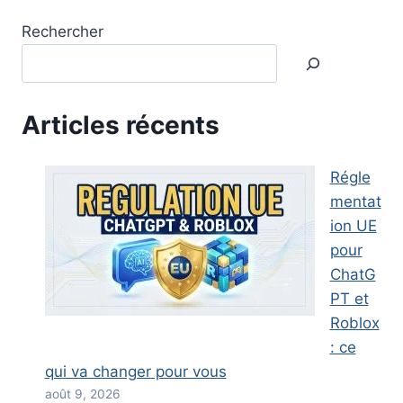
Rechercher
Articles récents
Régle
mentat
ion UE
pour
ChatG
PT et
Roblox
: ce
qui va changer pour vous
août 9, 2026