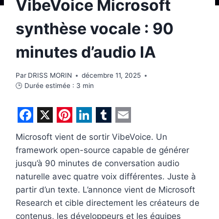
VibeVoice Microsoft
synthèse vocale : 90
minutes d’audio IA
Par
DRISS MORIN
décembre 11, 2025
🕒 Durée estimée :
3
min
F
X
P
L
T
E
Microsoft vient de sortir VibeVoice. Un
a
i
i
u
m
framework open-source capable de générer
c
n
n
m
a
jusqu’à 90 minutes de conversation audio
e
t
k
b
i
naturelle avec quatre voix différentes. Juste à
b
e
e
l
l
partir d’un texte. L’annonce vient de Microsoft
Research et cible directement les créateurs de
o
r
d
r
contenus, les développeurs et les équipes