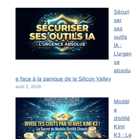
Sécuri
ser
ses
outils
IA :
L’urgen
ce
absolu
e face à la panique de la Silicon Valley
août 2, 2026
Modèl
e
distillé
Kimi
K3 : Le