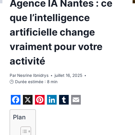
Agence IA Nantes : ce
que l’intelligence
artificielle change
vraiment pour votre
activité
Par
Nesrine Ibnidrys
juillet 16, 2025
🕒 Durée estimée :
8
min
F
X
P
L
T
E
a
i
i
u
m
Plan
c
n
n
m
a