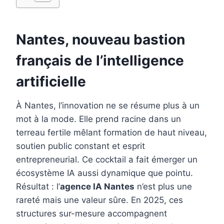
e
t
k
b
i
b
e
e
l
l
o
r
d
r
Nantes, nouveau bastion
o
e
I
français de l’intelligence
k
s
n
artificielle
t
À Nantes, l’innovation ne se résume plus à un
mot à la mode. Elle prend racine dans un
terreau fertile mêlant formation de haut niveau,
soutien public constant et esprit
entrepreneurial. Ce cocktail a fait émerger un
écosystème IA aussi dynamique que pointu.
Résultat : l’
agence IA Nantes
n’est plus une
rareté mais une valeur sûre. En 2025, ces
structures sur-mesure accompagnent