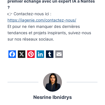
premier échange avec un expert IA à Nantes
?
👉 Contactez-nous ici :
https://iagenie.com/contactez-nous/
Et pour ne rien manquer des dernières
tendances et projets inspirants, suivez-nous
sur nos réseaux sociaux.
F
X
P
L
T
E
a
i
i
u
m
c
n
n
m
a
e
t
k
b
i
b
e
e
l
l
Nesrine Ibnidrys
o
r
d
r