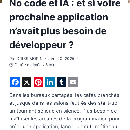
No code et IA : et si votre
prochaine application
n’avait plus besoin de
développeur ?
Par
DRISS MORIN
avril 20, 2025
🕒 Durée estimée :
8
min
F
X
P
L
T
E
Dans les bureaux partagés, les cafés branchés
a
i
i
u
m
et jusque dans les salons feutrés des start-up,
c
n
n
m
a
un tournant se joue en silence. Plus besoin de
e
t
k
b
i
maîtriser les arcanes de la programmation pour
b
e
e
l
l
créer une application, lancer un outil métier ou