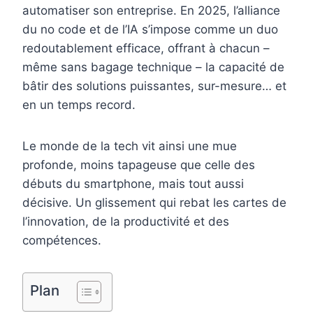
automatiser son entreprise. En 2025, l’alliance
o
r
d
r
du no code et de l’IA s’impose comme un duo
o
e
I
redoutablement efficace, offrant à chacun –
k
s
n
même sans bagage technique – la capacité de
t
bâtir des solutions puissantes, sur-mesure… et
en un temps record.
Le monde de la tech vit ainsi une mue
profonde, moins tapageuse que celle des
débuts du smartphone, mais tout aussi
décisive. Un glissement qui rebat les cartes de
l’innovation, de la productivité et des
compétences.
Plan