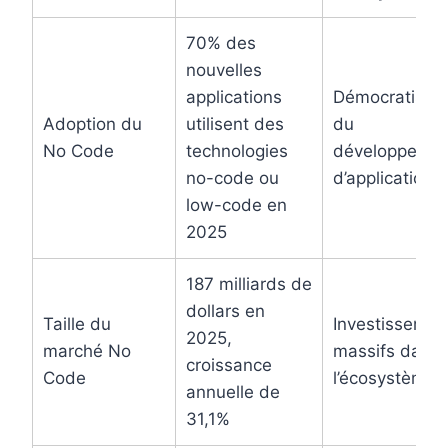
70% des
nouvelles
applications
Démocratisati
Adoption du
utilisent des
du
No Code
technologies
développeme
no-code ou
d’applications
low-code en
2025
187 milliards de
dollars en
Taille du
Investissemen
2025,
marché No
massifs dans
croissance
Code
l’écosystème
annuelle de
31,1%