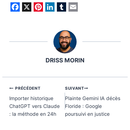
F
X
P
L
T
E
a
i
i
u
m
c
n
n
m
a
e
t
k
b
i
b
e
e
l
l
DRISS MORIN
o
r
d
r
o
e
I
k
s
n
t
Navigation
PRÉCÉDENT
SUIVANT
Importer historique
Plainte Gemini IA décès
de
ChatGPT vers Claude
Floride : Google
l’article
: la méthode en 24h
poursuivi en justice