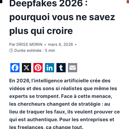
Deepfakes 2026 :
pourquoi vous ne savez
plus qui croire
Par
DRISS MORIN
mars 4, 2026
🕒 Durée estimée :
5
min
F
X
P
L
T
E
En 2026, l’intelligence artificielle crée des
a
i
i
u
m
vidéos et des sons si réalistes que même les
c
n
n
m
a
experts se trompent. Face à cette menace,
e
t
k
b
i
les chercheurs changent de stratégie : au
b
e
e
l
l
lieu de traquer les faux, ils veulent prouver ce
qui est authentique. Pour les entreprises et
o
r
d
r
les freelances, ça change tout.