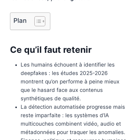
o
e
I
k
s
n
Plan
t
Ce qu’il faut retenir
Les humains échouent à identifier les
deepfakes : les études 2025-2026
montrent qu’on performe à peine mieux
que le hasard face aux contenus
synthétiques de qualité.
La détection automatisée progresse mais
reste imparfaite : les systèmes d’IA
multicouches combinent vidéo, audio et
métadonnées pour traquer les anomalies.