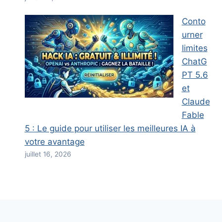
Conto
urner
limites
ChatG
PT 5.6
et
Claude
Fable
5 : Le guide pour utiliser les meilleures IA à
votre avantage
juillet 16, 2026