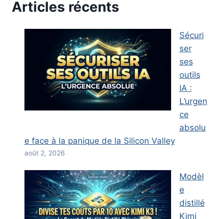
Articles récents
Sécuri
ser
ses
outils
IA :
L’urgen
ce
absolu
e face à la panique de la Silicon Valley
août 2, 2026
Modèl
e
distillé
Kimi