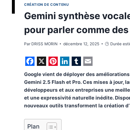
CRÉATION DE CONTENU
Gemini synthèse vocale
pour parler comme des
Par
DRISS MORIN
décembre 12, 2025
🕒 Durée est
F
X
P
L
T
E
Google vient de déployer des amélioration
a
i
i
u
m
Gemini 2.5 Flash et Pro. Ces mises à jour, 
c
n
n
m
a
développeurs et aux entreprises une meille
e
t
k
b
i
et une expressivité naturelle inédite. Dispo
b
e
e
l
l
nouveaux outils transforment la création d’
o
r
d
r
o
e
I
Plan