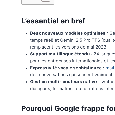
k
s
n
t
L’essentiel en bref
Deux nouveaux modèles optimisés
: Ge
temps réel) et Gemini 2.5 Pro TTS (quali
remplacent les versions de mai 2023.
Support multilingue étendu
: 24 langues
pour les entreprises internationales et le
Expressivité vocale sophistiquée
:
maît
des conversations qui sonnent vraiment
Gestion multi-locuteurs native
: synthè
dialogues, formations ou narrations inter
Pourquoi Google frappe fo