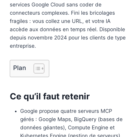
services Google Cloud sans coder de
o
r
d
r
connecteurs complexes. Fini les bricolages
o
e
I
fragiles : vous collez une URL, et votre IA
k
s
n
accède aux données en temps réel. Disponible
t
depuis novembre 2024 pour les clients de type
entreprise.
Plan
Ce qu’il faut retenir
Google propose quatre serveurs MCP
gérés : Google Maps, BigQuery (bases de
données géantes), Compute Engine et
Kubernetes Engine (gestion de serveurs).