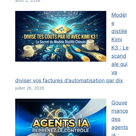
août 2, 2026
Modèl
e
distillé
Kimi
K3 : Le
scand
ale qui
va
diviser vos factures d’automatisation par dix
juillet 26, 2026
Gouve
rnance
des
agents
IA :