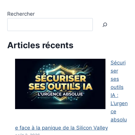
Rechercher
Articles récents
Sécuri
ser
ses
outils
IA :
L’urgen
ce
absolu
e face à la panique de la Silicon Valley