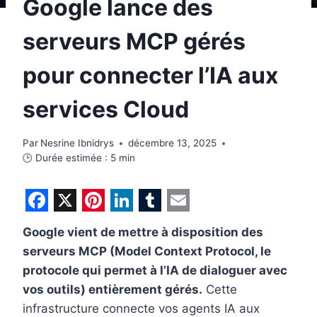
Google lance des
serveurs MCP gérés
pour connecter l’IA aux
services Cloud
Par
Nesrine Ibnidrys
décembre 13, 2025
🕒 Durée estimée :
5
min
F
X
P
L
T
E
Google vient de mettre à disposition des
a
i
i
u
m
serveurs MCP (Model Context Protocol, le
c
n
n
m
a
protocole qui permet à l’IA de dialoguer avec
e
t
k
b
i
vos outils) entièrement gérés.
Cette
b
e
e
l
l
infrastructure connecte vos agents IA aux