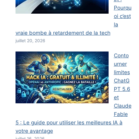
Pourqu
oi c’est
la
vraie bombe à retardement de la tech
juillet 20, 2026
Conto
urner
limites
ChatG
PT 5.6
et
Claude
Fable
5 : Le guide pour utiliser les meilleures IA à
votre avantage
juillet 16, 2026