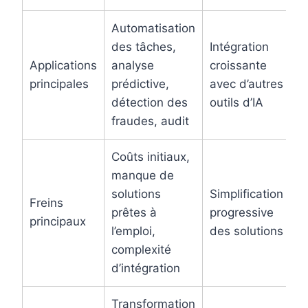
Automatisation
des tâches,
Intégration
Applications
analyse
croissante
N
principales
prédictive,
avec d’autres
2
détection des
outils d’IA
fraudes, audit
Coûts initiaux,
manque de
solutions
Simplification
Freins
L
prêtes à
progressive
principaux
2
l’emploi,
des solutions
complexité
d’intégration
Transformation