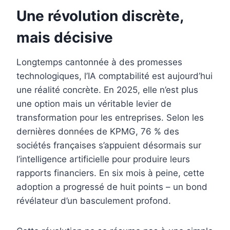
o
r
d
r
Une révolution discrète,
o
e
I
mais décisive
k
s
n
t
Longtemps cantonnée à des promesses
technologiques, l’IA comptabilité est aujourd’hui
une réalité concrète. En 2025, elle n’est plus
une option mais un véritable levier de
transformation pour les entreprises. Selon les
dernières données de KPMG, 76 % des
sociétés françaises s’appuient désormais sur
l’intelligence artificielle pour produire leurs
rapports financiers. En six mois à peine, cette
adoption a progressé de huit points – un bond
révélateur d’un basculement profond.