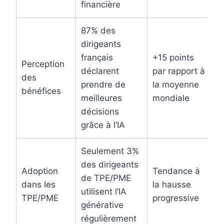
financière
87% des
dirigeants
français
+15 points
Perception
déclarent
par rapport à
K
des
prendre de
la moyenne
2
bénéfices
meilleures
mondiale
décisions
grâce à l’IA
Seulement 3%
des dirigeants
Adoption
Tendance à
B
de TPE/PME
dans les
la hausse
L
utilisent l’IA
TPE/PME
progressive
2
générative
régulièrement