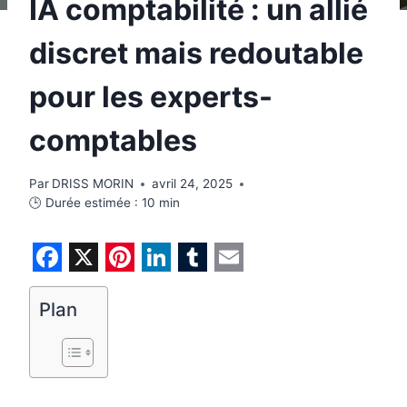
IA comptabilité : un allié
discret mais redoutable
pour les experts-
comptables
Par
DRISS MORIN
avril 24, 2025
🕒 Durée estimée :
10
min
F
X
P
L
T
E
a
i
i
u
m
Plan
c
n
n
m
a
e
t
k
b
i
b
e
e
l
l