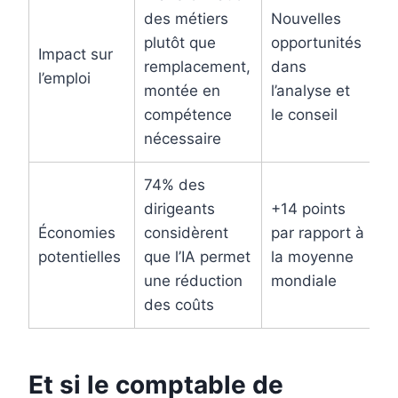
des métiers
Nouvelles
plutôt que
opportunités
S
Impact sur
remplacement,
dans
S
l’emploi
montée en
l’analyse et
2
compétence
le conseil
nécessaire
74% des
dirigeants
+14 points
Économies
considèrent
par rapport à
K
potentielles
que l’IA permet
la moyenne
2
une réduction
mondiale
des coûts
Et si le comptable de