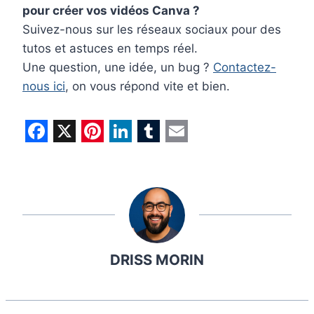
pour créer vos vidéos Canva ?
Suivez-nous sur les réseaux sociaux pour des
tutos et astuces en temps réel.
Une question, une idée, un bug ?
Contactez-
nous ici
, on vous répond vite et bien.
F
X
P
L
T
E
a
i
i
u
m
c
n
n
m
a
e
t
k
b
i
b
e
e
l
l
DRISS MORIN
o
r
d
r
o
e
I
k
s
n