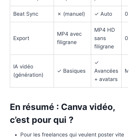
Beat Sync
✗ (manuel)
✓ Auto
0€ / 
MP4 HD
MP4 avec
Export
sans
0€ / 
filigrane
filigrane
✓
IA vidéo
✓ Basiques
Avancées
Mixt
(génération)
+ avatars
En résumé : Canva vidéo,
c’est pour qui ?
Pour les freelances qui veulent poster vite