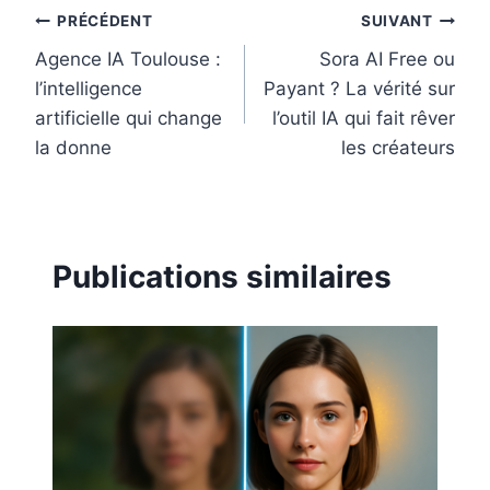
t
Navigation
PRÉCÉDENT
SUIVANT
Agence IA Toulouse :
Sora AI Free ou
de
l’intelligence
Payant ? La vérité sur
l’article
artificielle qui change
l’outil IA qui fait rêver
la donne
les créateurs
Publications similaires