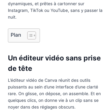
dynamiques, et prêtes à cartonner sur
o
r
d
r
Instagram, TikTok ou YouTube, sans y passer la
o
e
I
nuit.
k
s
n
t
Plan
Un éditeur vidéo sans prise
de tête
L’éditeur vidéo de Canva réunit des outils
puissants au sein d’une interface d’une clarté
rare. On glisse, on dépose, on assemble. Et en
quelques clics, on donne vie à un clip sans se
noyer dans des réglages obscurs.