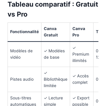
Tableau comparatif : Gratuit
vs Pro
Canva
Canva
Fonctionnalité
Tarif
Gratuit
Pro
✓
Modèles de
✓ Modèles
0€ /
Premium
vidéo
de base
12,9
illimités
✓
✓ Accès
Pistes audio
Bibliothèque
0€ / 
complet
limitée
Sous-titres
✓ Lecture
✓ Export
0€ / 
automatiques
simple
possible