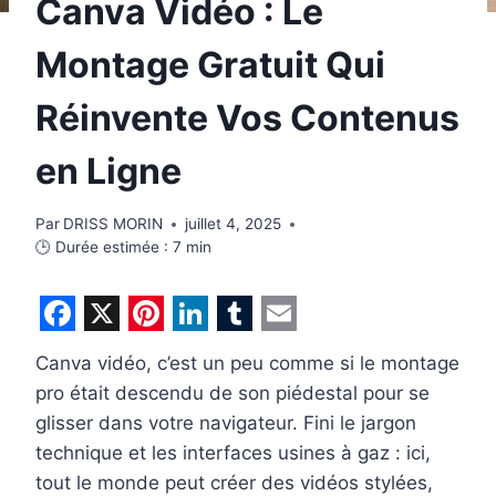
Canva Vidéo : Le
Montage Gratuit Qui
Réinvente Vos Contenus
en Ligne
Par
DRISS MORIN
juillet 4, 2025
🕒 Durée estimée :
7
min
F
X
P
L
T
E
Canva vidéo, c’est un peu comme si le montage
a
i
i
u
m
pro était descendu de son piédestal pour se
c
n
n
m
a
glisser dans votre navigateur. Fini le jargon
e
t
k
b
i
technique et les interfaces usines à gaz : ici,
b
e
e
l
l
tout le monde peut créer des vidéos stylées,