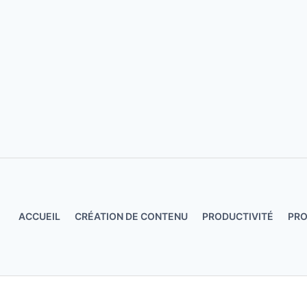
Aller
au
contenu
ACCUEIL
CRÉATION DE CONTENU
PRODUCTIVITÉ
PR