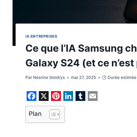
IA ENTREPRISES
Ce que l’IA Samsung ch
Galaxy S24 (et ce n’est
Par
Nesrine Ibnidrys
mai 27, 2025
🕒 Durée estimée 
F
X
P
L
T
E
a
i
i
u
m
Plan
c
n
n
m
a
e
t
k
b
i