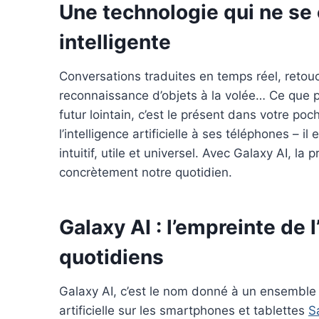
Une technologie qui ne se 
b
e
e
l
l
o
r
d
r
intelligente
o
e
I
Conversations traduites en temps réel, retouc
k
s
n
reconnaissance d’objets à la volée… Ce que p
t
futur lointain, c’est le présent dans votre p
l’intelligence artificielle à ses téléphones – i
intuitif, utile et universel. Avec Galaxy AI, la
concrètement notre quotidien.
Galaxy AI : l’empreinte de
quotidiens
Galaxy AI, c’est le nom donné à un ensemble d
artificielle sur les smartphones et tablettes
S