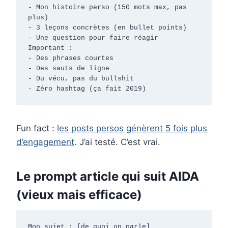
- Mon histoire perso (150 mots max, pas 
plus)

- 3 leçons concrètes (en bullet points)

- Une question pour faire réagir

Important :

- Des phrases courtes

- Des sauts de ligne

- Du vécu, pas du bullshit

- Zéro hashtag (ça fait 2019)
Fun fact :
les posts persos génèrent 5 fois plus
d’engagement
. J’ai testé. C’est vrai.
Le prompt article qui suit AIDA
(vieux mais efficace)
Mon sujet : [de quoi on parle]
