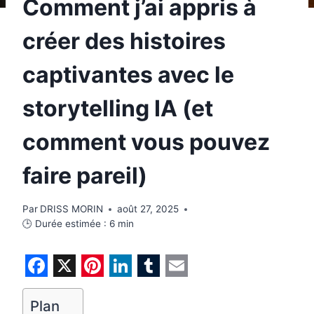
Comment j’ai appris à
créer des histoires
captivantes avec le
storytelling IA (et
comment vous pouvez
faire pareil)
Par
DRISS MORIN
août 27, 2025
🕒 Durée estimée :
6
min
F
X
P
L
T
E
a
i
i
u
m
Plan