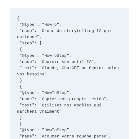
{

 "@type": "HowTo",

 "name": "Créer du storytelling IA qui 
cartonne",

 "step": [

 {

 "@type": "HowToStep",

 "name": "Choisir son outil IA",

 "text": "Claude, ChatGPT ou Gemini selon 
vos besoins"

 },

 {

 "@type": "HowToStep",

 "name": "Copier nos prompts testés",

 "text": "Utilisez nos modèles qui 
marchent vraiment"

 },

 {

 "@type": "HowToStep",

 "name": "Ajouter votre touche perso",
