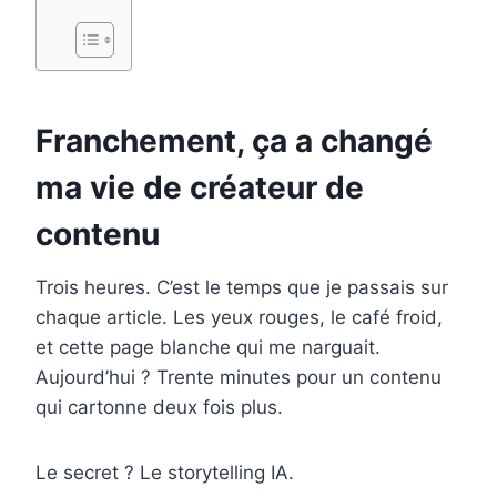
c
n
n
m
a
e
t
k
b
i
b
e
e
l
l
o
r
d
r
Franchement, ça a changé
o
e
I
ma vie de créateur de
k
s
n
contenu
t
Trois heures. C’est le temps que je passais sur
chaque article. Les yeux rouges, le café froid,
et cette page blanche qui me narguait.
Aujourd’hui ? Trente minutes pour un contenu
qui cartonne deux fois plus.
Le secret ? Le storytelling IA.