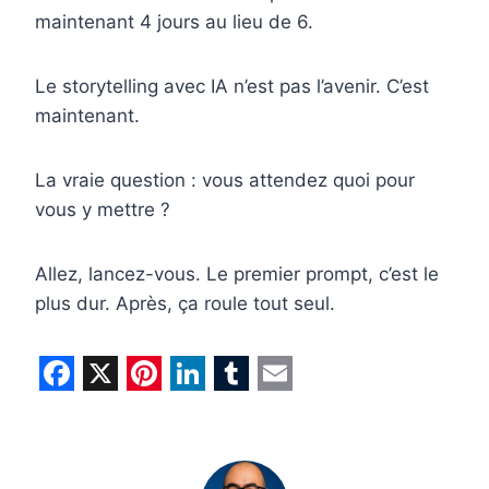
maintenant 4 jours au lieu de 6.
Le storytelling avec IA n’est pas l’avenir. C’est
maintenant.
La vraie question : vous attendez quoi pour
vous y mettre ?
Allez, lancez-vous. Le premier prompt, c’est le
plus dur. Après, ça roule tout seul.
F
X
P
L
T
E
a
i
i
u
m
c
n
n
m
a