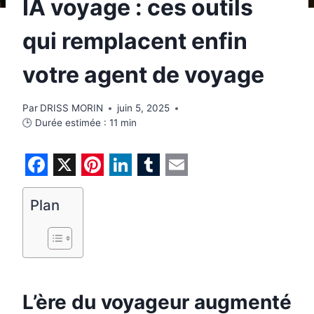
IA voyage : ces outils
qui remplacent enfin
votre agent de voyage
Par
DRISS MORIN
juin 5, 2025
🕒 Durée estimée :
11
min
F
X
P
L
T
E
a
i
i
u
m
Plan
c
n
n
m
a
e
t
k
b
i
b
e
e
l
l
o
r
d
r
L’ère du voyageur augmenté