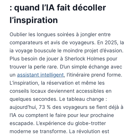
o
e
I
: quand l’IA fait décoller
k
s
n
l’inspiration
t
Oublier les longues soirées à jongler entre
comparateurs et avis de voyageurs. En 2025, la
ia voyage bouscule le moindre projet d’évasion.
Plus besoin de jouer à Sherlock Holmes pour
trouver la perle rare. D’un simple échange avec
un
assistant intelligent
, l’itinéraire prend forme.
L’inspiration, la réservation et même les
conseils locaux deviennent accessibles en
quelques secondes. Le tableau change :
aujourd’hui, 73 % des voyageurs se fient déjà à
l’IA ou comptent le faire pour leur prochaine
escapade. L’expérience du globe-trotter
moderne se transforme. La révolution est