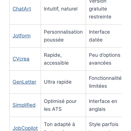
Version
ChatArt
Intuitif, naturel
gratuite
restreinte
Personnalisation
Interface
Jotform
poussée
datée
Rapide,
Peu d’options
CVcrea
accessible
avancées
Fonctionnalités
GenLetter
Ultra rapide
limitées
Optimisé pour
Interface en
Simplified
les ATS
anglais
Ton adapté à
Style parfois
JobCopilot