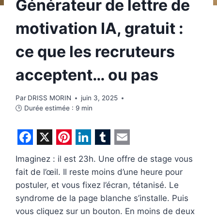
Générateur de lettre de
motivation IA, gratuit :
ce que les recruteurs
acceptent… ou pas
Par
DRISS MORIN
juin 3, 2025
🕒 Durée estimée :
9
min
F
X
P
L
T
E
Imaginez : il est 23h. Une offre de stage vous
a
i
i
u
m
fait de l’œil. Il reste moins d’une heure pour
c
n
n
m
a
postuler, et vous fixez l’écran, tétanisé. Le
e
t
k
b
i
syndrome de la page blanche s’installe. Puis
b
e
e
l
l
vous cliquez sur un bouton. En moins de deux