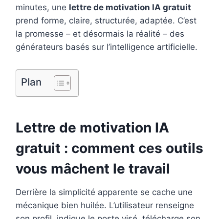
minutes, une
lettre de motivation IA gratuit
o
r
d
r
prend forme, claire, structurée, adaptée. C’est
o
e
I
la promesse – et désormais la réalité – des
k
s
n
générateurs basés sur l’intelligence artificielle.
t
Plan
Lettre de motivation IA
gratuit : comment ces outils
vous mâchent le travail
Derrière la simplicité apparente se cache une
mécanique bien huilée. L’utilisateur renseigne
son profil, indique le poste visé, télécharge son