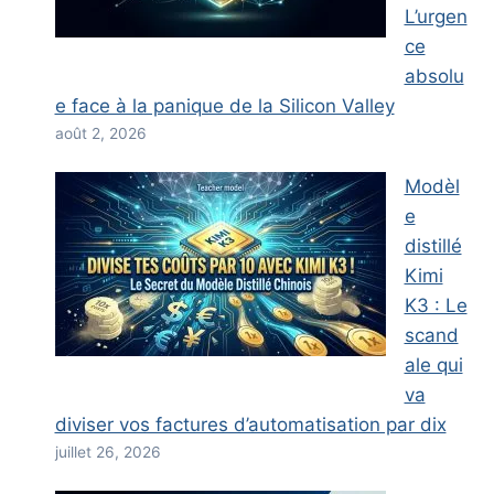
L’urgen
ce
absolu
e face à la panique de la Silicon Valley
août 2, 2026
Modèl
e
distillé
Kimi
K3 : Le
scand
ale qui
va
diviser vos factures d’automatisation par dix
juillet 26, 2026