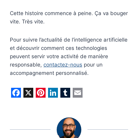
Cette histoire commence à peine. Ça va bouger
vite. Très vite.
Pour suivre l’actualité de l’intelligence artificielle
et découvrir comment ces technologies
peuvent servir votre activité de manière
responsable,
contactez-nous
pour un
accompagnement personnalisé.
F
X
P
L
T
E
a
i
i
u
m
c
n
n
m
a
e
t
k
b
i