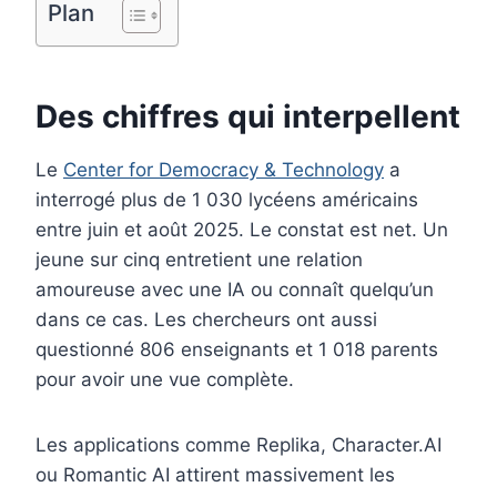
o
e
I
Plan
k
s
n
t
Des chiffres qui interpellent
Le
Center for Democracy & Technology
a
interrogé plus de 1 030 lycéens américains
entre juin et août 2025. Le constat est net. Un
jeune sur cinq entretient une relation
amoureuse avec une IA ou connaît quelqu’un
dans ce cas. Les chercheurs ont aussi
questionné 806 enseignants et 1 018 parents
pour avoir une vue complète.
Les applications comme Replika, Character.AI
ou Romantic AI attirent massivement les