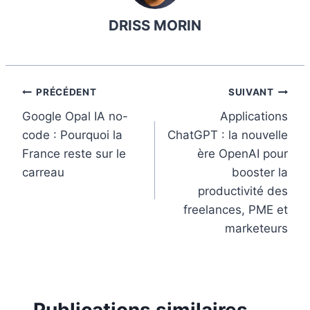
b
e
e
l
l
DRISS MORIN
o
r
d
r
o
e
I
k
s
n
t
Navigation
PRÉCÉDENT
SUIVANT
Google Opal IA no-
Applications
de
code : Pourquoi la
ChatGPT : la nouvelle
l’article
France reste sur le
ère OpenAI pour
carreau
booster la
productivité des
freelances, PME et
marketeurs