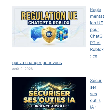
Régle
mentat
ion UE
pour
ChatG
PT et
Roblox
: ce
qui va changer pour vous
août 9, 2026
Sécuri
ser
ses
outils
IA :