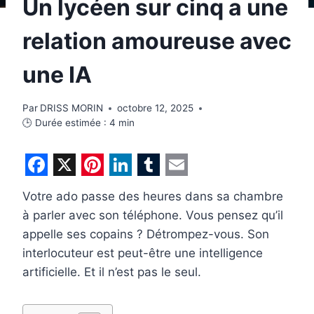
Un lycéen sur cinq a une
relation amoureuse avec
une IA
Par
DRISS MORIN
octobre 12, 2025
🕒 Durée estimée :
4
min
F
X
P
L
T
E
Votre ado passe des heures dans sa chambre
a
i
i
u
m
à parler avec son téléphone. Vous pensez qu’il
c
n
n
m
a
appelle ses copains ? Détrompez-vous. Son
e
t
k
b
i
interlocuteur est peut-être une intelligence
b
e
e
l
l
artificielle. Et il n’est pas le seul.
o
r
d
r