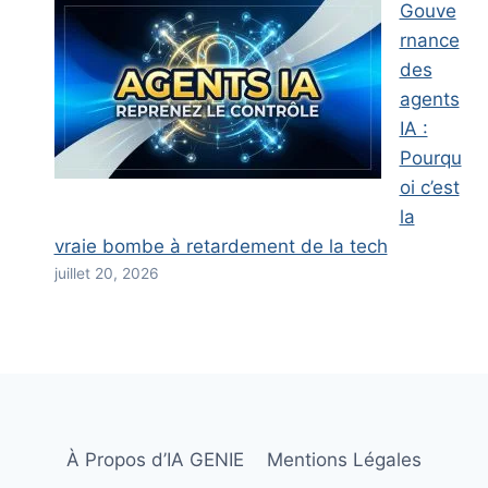
Gouve
rnance
des
agents
IA :
Pourqu
oi c’est
la
vraie bombe à retardement de la tech
juillet 20, 2026
À Propos d’IA GENIE
Mentions Légales