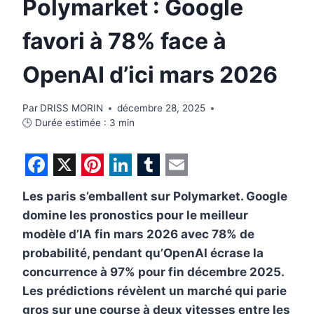
Polymarket : Google
favori à 78% face à
OpenAI d’ici mars 2026
Par
DRISS MORIN
décembre 28, 2025
🕒 Durée estimée :
3
min
F
X
P
L
T
E
Les paris s’emballent sur Polymarket. Google
a
i
i
u
m
domine les pronostics pour le meilleur
c
n
n
m
a
modèle d’IA fin mars 2026 avec 78% de
e
t
k
b
i
probabilité, pendant qu’OpenAI écrase la
b
e
e
l
l
concurrence à 97% pour fin décembre 2025.
Les prédictions révèlent un marché qui parie
o
r
d
r
gros sur une course à deux vitesses entre les