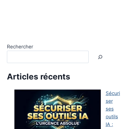
Rechercher
Articles récents
Sécuri
ser
ses
outils
IA :