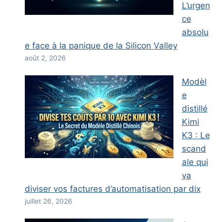
L’urgen
ce
absolu
e face à la panique de la Silicon Valley
août 2, 2026
Modèl
e
distillé
Kimi
K3 : Le
scand
ale qui
va
diviser vos factures d’automatisation par dix
juillet 26, 2026