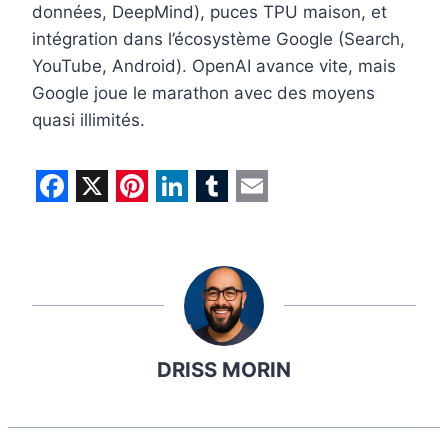
données, DeepMind), puces TPU maison, et
intégration dans l’écosystème Google (Search,
YouTube, Android). OpenAI avance vite, mais
Google joue le marathon avec des moyens
quasi illimités.
F
X
P
L
T
E
a
i
i
u
m
c
n
n
m
a
e
t
k
b
i
b
e
e
l
l
DRISS MORIN
o
r
d
r
o
e
I
k
s
n