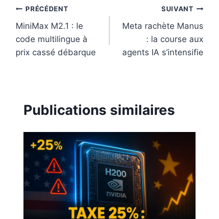
t
Navigation
PRÉCÉDENT
SUIVANT
MiniMax M2.1 : le
Meta rachète Manus
de
code multilingue à
: la course aux
l’article
prix cassé débarque
agents IA s’intensifie
Publications similaires