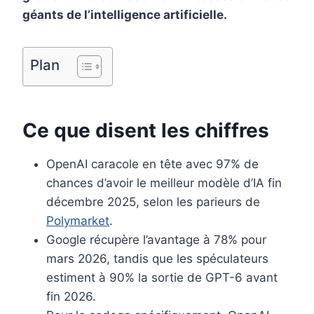
o
e
I
géants de l’intelligence artificielle.
k
s
n
t
Plan
Ce que disent les chiffres
OpenAI caracole en tête avec 97% de
chances d’avoir le meilleur modèle d’IA fin
décembre 2025, selon les parieurs de
Polymarket
.
Google récupère l’avantage à 78% pour
mars 2026, tandis que les spéculateurs
estiment à 90% la sortie de GPT-6 avant
fin 2026.