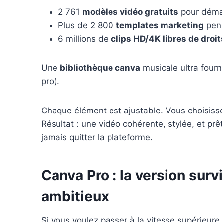
2 761
modèles vidéo gratuits
pour démar
Plus de 2 800
templates marketing
pens
6 millions de
clips HD/4K libres de droit
Une
bibliothèque canva
musicale ultra four
pro).
Chaque élément est ajustable. Vous choisisse
Résultat : une vidéo cohérente, stylée, et prêt
jamais quitter la plateforme.
Canva Pro : la version sur
ambitieux
Si vous voulez passer à la vitesse supérieure