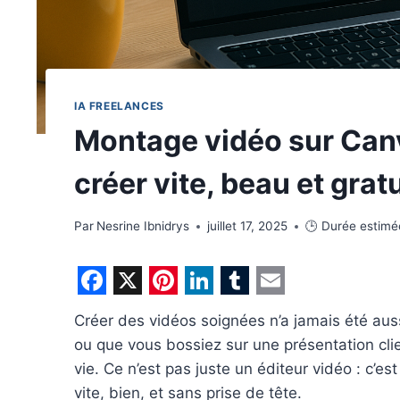
IA FREELANCES
Montage vidéo sur Canva
créer vite, beau et gratu
Par
Nesrine Ibnidrys
juillet 17, 2025
🕒 Durée estimé
F
X
P
L
T
E
Créer des vidéos soignées n’a jamais été aus
a
i
i
u
m
ou que vous bossiez sur une présentation clie
c
n
n
m
a
vie. Ce n’est pas juste un éditeur vidéo : c’est
e
t
k
b
i
vite, bien, et sans prise de tête.