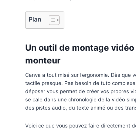
b
e
e
l
l
o
r
d
r
Plan
o
e
I
k
s
n
t
Un outil de montage vidéo
monteur
Canva a tout misé sur l’ergonomie. Dès que v
tactile presque. Pas besoin de tuto complexe 
déposer vous permet de créer vos propres v
se cale dans une chronologie de la vidéo sim
des pistes audio, du texte animé ou des tran
Voici ce que vous pouvez faire directement d