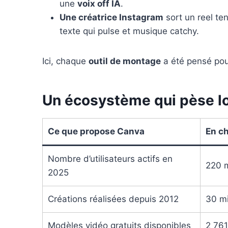
une
voix off IA
.
Une créatrice Instagram
sort un reel te
texte qui pulse et musique catchy.
Ici, chaque
outil de montage
a été pensé po
Un écosystème qui pèse lour
Ce que propose Canva
En ch
Nombre d’utilisateurs actifs en
220 m
2025
Créations réalisées depuis 2012
30 mi
Modèles vidéo gratuits disponibles
2 761