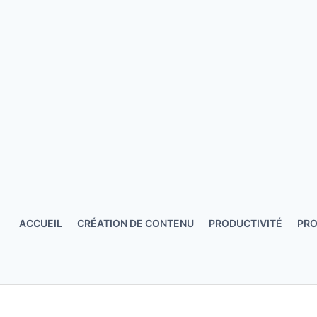
Aller
au
contenu
ACCUEIL
CRÉATION DE CONTENU
PRODUCTIVITÉ
PR