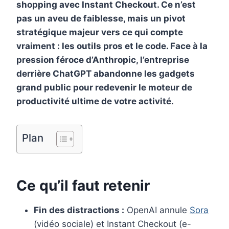
e
t
k
b
i
shopping avec Instant Checkout. Ce n’est
b
e
e
l
l
pas un aveu de faiblesse, mais un pivot
stratégique majeur vers ce qui compte
o
r
d
r
vraiment : les outils pros et le code. Face à la
o
e
I
pression féroce d’Anthropic, l’entreprise
k
s
n
derrière ChatGPT abandonne les gadgets
t
grand public pour redevenir le moteur de
productivité ultime de votre activité.
Plan
Ce qu’il faut retenir
Fin des distractions :
OpenAI annule
Sora
(vidéo sociale) et Instant Checkout (e-