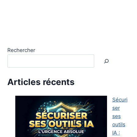
Rechercher
Articles récents
Sécuri
ser
ses
outils
IA :