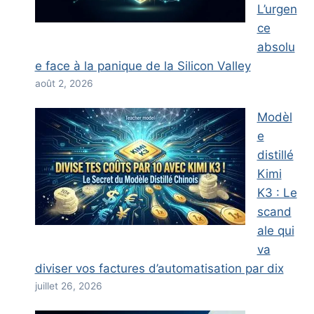
L’urgen
ce
absolu
e face à la panique de la Silicon Valley
août 2, 2026
Modèl
e
distillé
Kimi
K3 : Le
scand
ale qui
va
diviser vos factures d’automatisation par dix
juillet 26, 2026