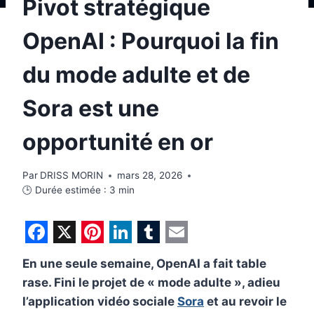
Pivot stratégique
OpenAI : Pourquoi la fin
du mode adulte et de
Sora est une
opportunité en or
Par
DRISS MORIN
mars 28, 2026
🕒 Durée estimée :
3
min
F
X
P
L
T
E
En une seule semaine, OpenAI a fait table
a
i
i
u
m
rase. Fini le projet de « mode adulte », adieu
c
n
n
m
a
l’application vidéo sociale
Sora
et au revoir le