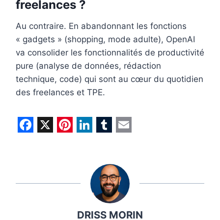
freelances ?
Au contraire. En abandonnant les fonctions
« gadgets » (shopping, mode adulte), OpenAI
va consolider les fonctionnalités de productivité
pure (analyse de données, rédaction
technique, code) qui sont au cœur du quotidien
des freelances et TPE.
F
X
P
L
T
E
a
i
i
u
m
c
n
n
m
a
e
t
k
b
i
b
e
e
l
l
DRISS MORIN
o
r
d
r