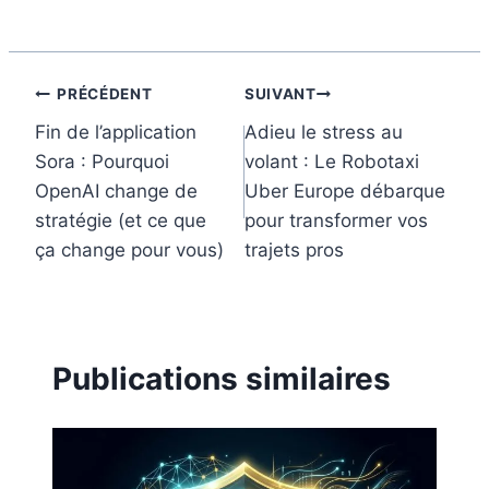
o
e
I
k
s
n
t
Navigation
PRÉCÉDENT
SUIVANT
Fin de l’application
Adieu le stress au
de
Sora : Pourquoi
volant : Le Robotaxi
l’article
OpenAI change de
Uber Europe débarque
stratégie (et ce que
pour transformer vos
ça change pour vous)
trajets pros
Publications similaires