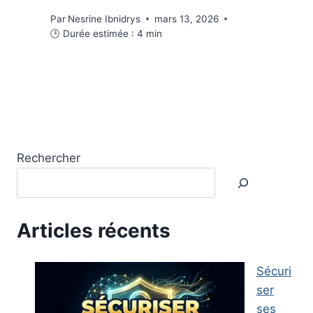
Par
Nesrine Ibnidrys
mars 13, 2026
🕒 Durée estimée :
4
min
Rechercher
Articles récents
Sécuri
ser
ses