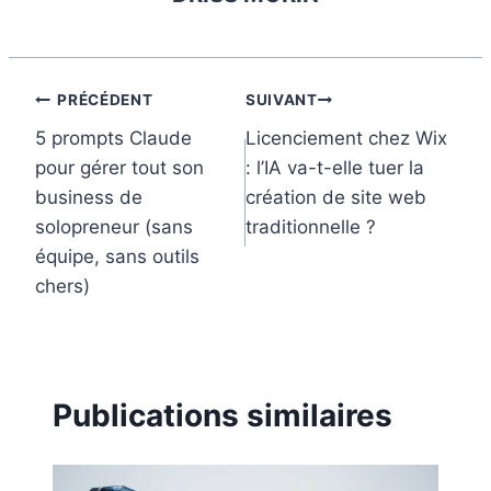
o
r
d
r
o
e
I
k
s
n
t
Navigation
PRÉCÉDENT
SUIVANT
5 prompts Claude
Licenciement chez Wix
de
pour gérer tout son
: l’IA va-t-elle tuer la
l’article
business de
création de site web
solopreneur (sans
traditionnelle ?
équipe, sans outils
chers)
Publications similaires