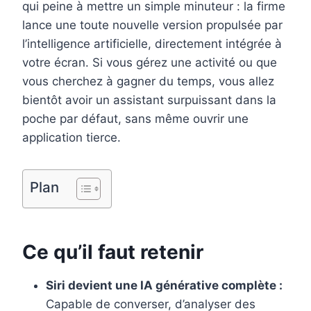
e
t
k
b
i
qui peine à mettre un simple minuteur : la firme
b
e
e
l
l
lance une toute nouvelle version propulsée par
l’intelligence artificielle, directement intégrée à
o
r
d
r
votre écran. Si vous gérez une activité ou que
o
e
I
vous cherchez à gagner du temps, vous allez
k
s
n
bientôt avoir un assistant surpuissant dans la
t
poche par défaut, sans même ouvrir une
application tierce.
Plan
Ce qu’il faut retenir
Siri devient une IA générative complète :
Capable de converser, d’analyser des