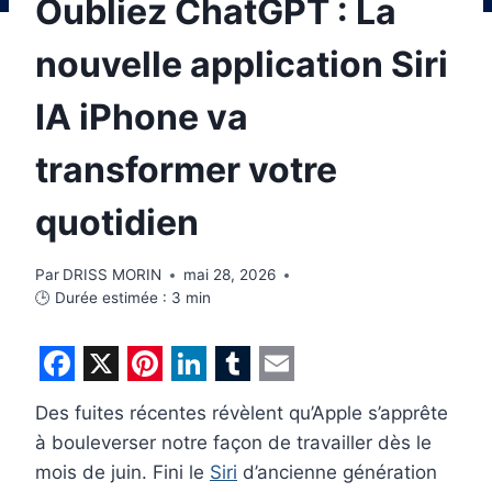
Oubliez ChatGPT : La
nouvelle application Siri
IA iPhone va
transformer votre
quotidien
Par
DRISS MORIN
mai 28, 2026
🕒 Durée estimée :
3
min
F
X
P
L
T
E
Des fuites récentes révèlent qu’Apple s’apprête
a
i
i
u
m
à bouleverser notre façon de travailler dès le
c
n
n
m
a
mois de juin. Fini le
Siri
d’ancienne génération