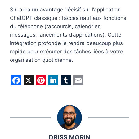
Siri aura un avantage décisif sur l’application
ChatGPT classique : l’accès natif aux fonctions
du téléphone (raccourcis, calendrier,
messages, lancements d’applications). Cette
intégration profonde le rendra beaucoup plus
rapide pour exécuter des tâches liées à votre
organisation quotidienne.
F
X
P
L
T
E
a
i
i
u
m
c
n
n
m
a
e
t
k
b
i
b
e
e
l
l
DRISS MORIN