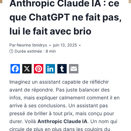
Anthropic Claude IA : ce
que ChatGPT ne fait pas,
lui le fait avec brio
Par
Nesrine Ibnidrys
juin 13, 2025
🕒 Durée estimée :
8
min
F
X
P
L
T
E
Imaginez un assistant capable de réfléchir
a
i
i
u
m
avant de répondre. Pas juste balancer des
c
n
n
m
a
infos, mais expliquer calmement comment il en
e
t
k
b
i
arrive à ses conclusions. Un assistant pas
b
e
e
l
l
pressé de briller à tout prix, mais conçu pour
durer. Voilà
Anthropic Claude IA
. Un nom qui
o
r
d
r
circule de plus en plus dans les couloirs du