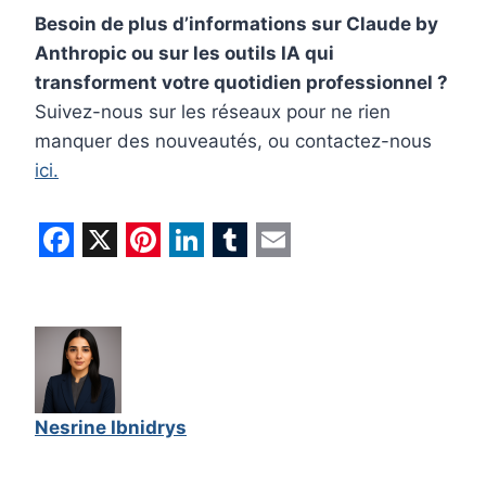
Besoin de plus d’informations sur Claude by
Anthropic ou sur les outils IA qui
transforment votre quotidien professionnel ?
Suivez-nous sur les réseaux pour ne rien
manquer des nouveautés, ou contactez-nous
ici.
F
X
P
L
T
E
a
i
i
u
m
c
n
n
m
a
e
t
k
b
i
b
e
e
l
l
Nesrine Ibnidrys
o
r
d
r
o
e
I