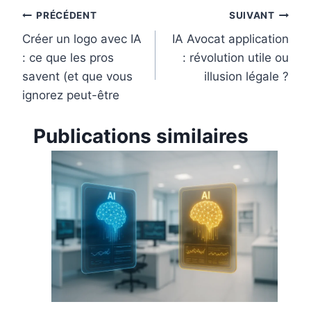
k
s
n
Navigation
PRÉCÉDENT
SUIVANT
t
Créer un logo avec IA
IA Avocat application
de
: ce que les pros
: révolution utile ou
l’article
savent (et que vous
illusion légale ?
ignorez peut-être
Publications similaires