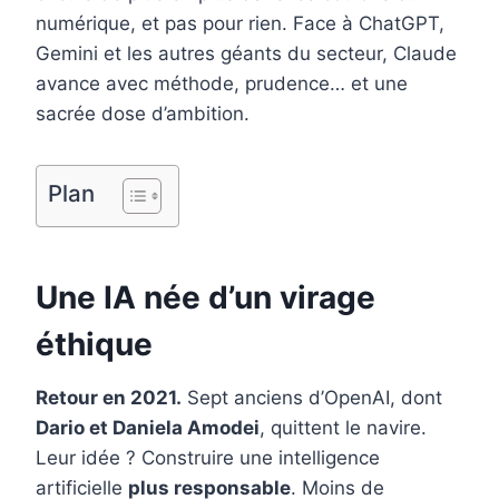
o
e
I
numérique, et pas pour rien. Face à ChatGPT,
k
s
n
Gemini et les autres géants du secteur, Claude
t
avance avec méthode, prudence… et une
sacrée dose d’ambition.
Plan
Une IA née d’un virage
éthique
Retour en 2021.
Sept anciens d’OpenAI, dont
Dario et Daniela Amodei
, quittent le navire.
Leur idée ? Construire une intelligence
artificielle
plus responsable
. Moins de