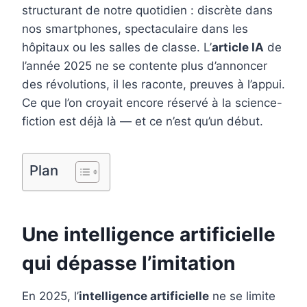
structurant de notre quotidien : discrète dans
o
r
d
r
nos smartphones, spectaculaire dans les
o
e
I
hôpitaux ou les salles de classe. L’
article IA
de
k
s
n
l’année 2025 ne se contente plus d’annoncer
t
des révolutions, il les raconte, preuves à l’appui.
Ce que l’on croyait encore réservé à la science-
fiction est déjà là — et ce n’est qu’un début.
Plan
Une intelligence artificielle
qui dépasse l’imitation
En 2025, l’
intelligence artificielle
ne se limite