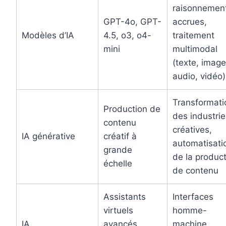
raisonnemen
GPT-4o, GPT-
accrues,
Modèles d’IA
4.5, o3, o4-
traitement
mini
multimodal
(texte, image
audio, vidéo)
Transformati
Production de
des industrie
contenu
créatives,
IA générative
créatif à
automatisati
grande
de la produc
échelle
de contenu
Assistants
Interfaces
virtuels
homme-
IA
avancés
machine