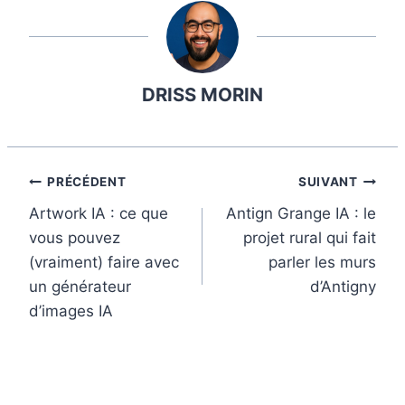
c
n
n
m
a
e
t
k
b
i
b
e
e
l
l
DRISS MORIN
o
r
d
r
o
e
I
k
s
n
t
Navigation
PRÉCÉDENT
SUIVANT
Artwork IA : ce que
Antign Grange IA : le
de
vous pouvez
projet rural qui fait
l’article
(vraiment) faire avec
parler les murs
un générateur
d’Antigny
d’images IA