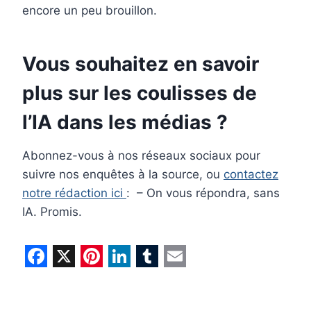
encore un peu brouillon.
Vous souhaitez en savoir
plus sur les coulisses de
l’IA dans les médias ?
Abonnez-vous à nos réseaux sociaux pour
suivre nos enquêtes à la source, ou
contactez
notre rédaction ici
:
– On vous répondra, sans
IA. Promis.
F
X
P
L
T
E
a
i
i
u
m