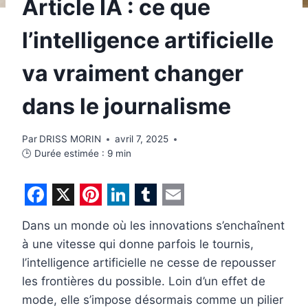
Article IA : ce que
l’intelligence artificielle
va vraiment changer
dans le journalisme
Par
DRISS MORIN
avril 7, 2025
🕒 Durée estimée :
9
min
F
X
P
L
T
E
Dans un monde où les innovations s’enchaînent
a
i
i
u
m
à une vitesse qui donne parfois le tournis,
c
n
n
m
a
l’intelligence artificielle ne cesse de repousser
e
t
k
b
i
les frontières du possible. Loin d’un effet de
b
e
e
l
l
mode, elle s’impose désormais comme un pilier