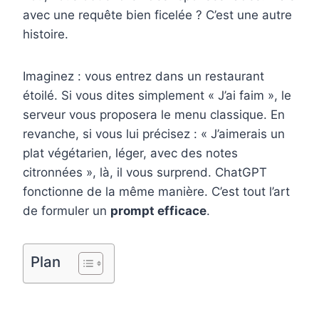
o
e
I
avec une requête bien ficelée ? C’est une autre
k
s
n
histoire.
t
Imaginez : vous entrez dans un restaurant
étoilé. Si vous dites simplement « J’ai faim », le
serveur vous proposera le menu classique. En
revanche, si vous lui précisez : « J’aimerais un
plat végétarien, léger, avec des notes
citronnées », là, il vous surprend. ChatGPT
fonctionne de la même manière. C’est tout l’art
de formuler un
prompt efficace
.
Plan