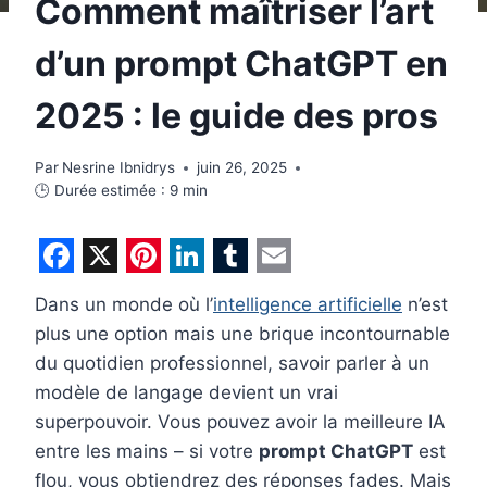
Comment maîtriser l’art
d’un prompt ChatGPT en
2025 : le guide des pros
Par
Nesrine Ibnidrys
juin 26, 2025
🕒 Durée estimée :
9
min
F
X
P
L
T
E
Dans un monde où l’
intelligence artificielle
n’est
a
i
i
u
m
plus une option mais une brique incontournable
c
n
n
m
a
du quotidien professionnel, savoir parler à un
e
t
k
b
i
modèle de langage devient un vrai
b
e
e
l
l
superpouvoir. Vous pouvez avoir la meilleure IA
entre les mains – si votre
prompt ChatGPT
est
o
r
d
r
flou, vous obtiendrez des réponses fades. Mais