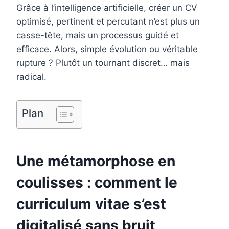
Grâce à l’intelligence artificielle, créer un CV
o
r
d
r
optimisé, pertinent et percutant n’est plus un
o
e
I
casse-tête, mais un processus guidé et
k
s
n
efficace. Alors, simple évolution ou véritable
t
rupture ? Plutôt un tournant discret… mais
radical.
Plan
Une métamorphose en
coulisses : comment le
curriculum vitae s’est
digitalisé sans bruit