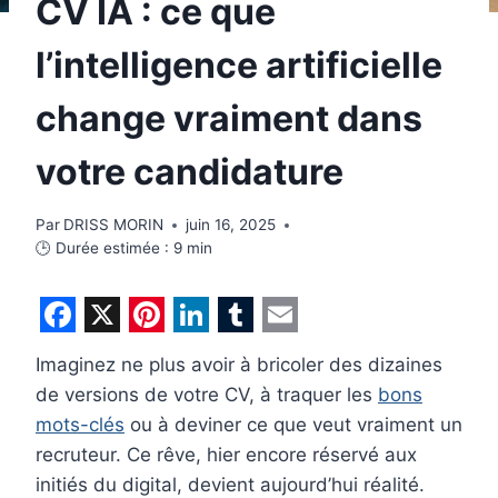
CV IA : ce que
l’intelligence artificielle
change vraiment dans
votre candidature
Par
DRISS MORIN
juin 16, 2025
🕒 Durée estimée :
9
min
F
X
P
L
T
E
Imaginez ne plus avoir à bricoler des dizaines
a
i
i
u
m
de versions de votre CV, à traquer les
bons
c
n
n
m
a
mots-clés
ou à deviner ce que veut vraiment un
e
t
k
b
i
recruteur. Ce rêve, hier encore réservé aux
b
e
e
l
l
initiés du digital, devient aujourd’hui réalité.