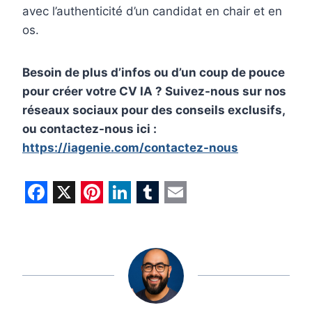
avec l’authenticité d’un candidat en chair et en
os.
Besoin de plus d’infos ou d’un coup de pouce
pour créer votre CV IA ? Suivez-nous sur nos
réseaux sociaux pour des conseils exclusifs,
ou contactez-nous ici :
https://iagenie.com/contactez-nous
F
X
P
L
T
E
a
i
i
u
m
c
n
n
m
a
e
t
k
b
i
b
e
e
l
l