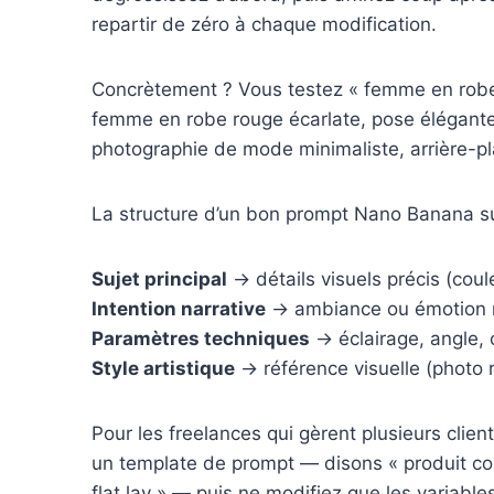
repartir de zéro à chaque modification.
Concrètement ? Vous testez « femme en robe r
femme en robe rouge écarlate, pose élégante,
photographie de mode minimaliste, arrière-pl
La structure d’un bon prompt Nano Banana sui
Sujet principal
→ détails visuels précis (coule
Intention narrative
→ ambiance ou émotion 
Paramètres techniques
→ éclairage, angle,
Style artistique
→ référence visuelle (photo ré
Pour les freelances qui gèrent plusieurs clie
un template de prompt — disons « produit co
flat lay » — puis ne modifiez que les variable