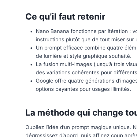
k
s
n
t
Ce qu’il faut retenir
Nano Banana fonctionne par itération : 
instructions plutôt que de tout miser sur 
Un prompt efficace combine quatre élément
de lumière et style graphique souhaité.
La fusion multi-images (jusqu’à trois visu
des variations cohérentes pour différent
Google offre quatre générations d’image
options payantes pour usages illimités.
La méthode qui change to
Oubliez l’idée d’un prompt magique unique. N
dégrossissez d’abord, puis affinez coup aprè