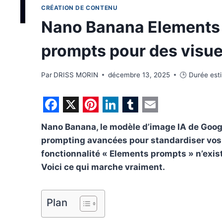
CRÉATION DE CONTENU
Nano Banana Elements 
prompts pour des visue
Par
DRISS MORIN
décembre 13, 2025
🕒 Durée est
F
X
P
L
T
E
Nano Banana, le modèle d’image IA de Goog
a
i
i
u
m
prompting avancées pour standardiser vos c
c
n
n
m
a
fonctionnalité « Elements prompts » n’exis
e
t
k
b
i
Voici ce qui marche vraiment.
b
e
e
l
l
o
r
d
r
Plan
o
e
I