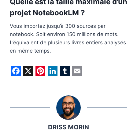
Quelle est la taille maximale d’un
projet NotebookLM ?
Vous importez jusqu’à 300 sources par
notebook. Soit environ 150 millions de mots.
L’équivalent de plusieurs livres entiers analysés
en même temps.
F
X
P
L
T
E
a
i
i
u
m
c
n
n
m
a
e
t
k
b
i
b
e
e
l
l
DRISS MORIN
o
r
d
r