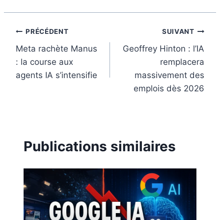
o
e
I
k
s
n
t
Navigation
PRÉCÉDENT
SUIVANT
Meta rachète Manus
Geoffrey Hinton : l’IA
de
: la course aux
remplacera
l’article
agents IA s’intensifie
massivement des
emplois dès 2026
Publications similaires