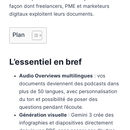
o
e
I
façon dont freelancers, PME et marketeurs
k
s
n
digitaux exploitent leurs documents.
t
Plan
L’essentiel en bref
Audio Overviews multilingues
: vos
documents deviennent des podcasts dans
plus de 50 langues, avec personnalisation
du ton et possibilité de poser des
questions pendant l’écoute.
Génération visuelle
: Gemini 3 crée des
infographies et diapositives directement