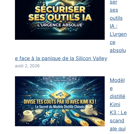
ser
ses
outils
IA :
L’urgen
ce
absolu
e face à la panique de la Silicon Valley
août 2, 2026
Modèl
e
distillé
Kimi
K3 : Le
scand
ale qui