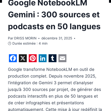
Google NotebookLM
Gemini : 300 sources et
podcasts en 50 langues
Par
DRISS MORIN
décembre 31, 2025
🕒 Durée estimée :
4
min
F
X
P
L
T
E
Google transforme NotebookLM en outil de
a
i
i
u
m
production complet. Depuis novembre 2025,
c
n
n
m
a
l’intégration de Gemini 3 permet d’analyser
e
t
k
b
i
jusqu’à 300 sources par projet, de générer des
b
e
e
l
l
podcasts interactifs en plus de 50 langues et
de créer infographies et présentations
o
r
d
r
automatiquement. Cette mise à jour redéfinit la