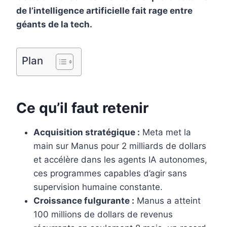
o
e
I
de l’intelligence artificielle fait rage entre
k
s
n
géants de la tech.
t
Plan
Ce qu’il faut retenir
Acquisition stratégique :
Meta met la
main sur Manus pour 2 milliards de dollars
et accélère dans les agents IA autonomes,
ces programmes capables d’agir sans
supervision humaine constante.
Croissance fulgurante :
Manus a atteint
100 millions de dollars de revenus