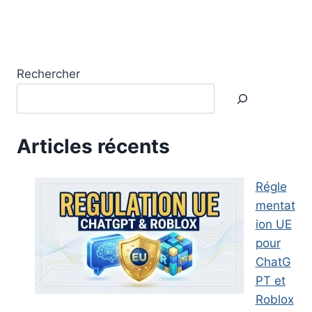
Rechercher
Articles récents
Régle
mentat
ion UE
pour
ChatG
PT et
Roblox