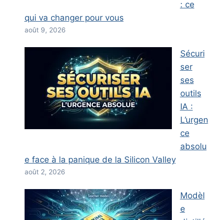
: ce
qui va changer pour vous
août 9, 2026
Sécuri
ser
ses
outils
IA :
L’urgen
ce
absolu
e face à la panique de la Silicon Valley
août 2, 2026
Modèl
e