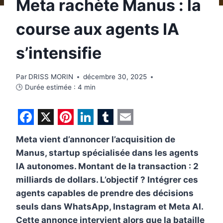
Meta rachète Manus : la
course aux agents IA
s’intensifie
Par
DRISS MORIN
décembre 30, 2025
🕒 Durée estimée :
4
min
F
X
P
L
T
E
Meta vient d’annoncer l’acquisition de
a
i
i
u
m
Manus, startup spécialisée dans les agents
c
n
n
m
a
IA autonomes. Montant de la transaction : 2
e
t
k
b
i
milliards de dollars. L’objectif ? Intégrer ces
b
e
e
l
l
agents capables de prendre des décisions
seuls dans WhatsApp, Instagram et Meta AI.
o
r
d
r
Cette annonce intervient alors que la bataille