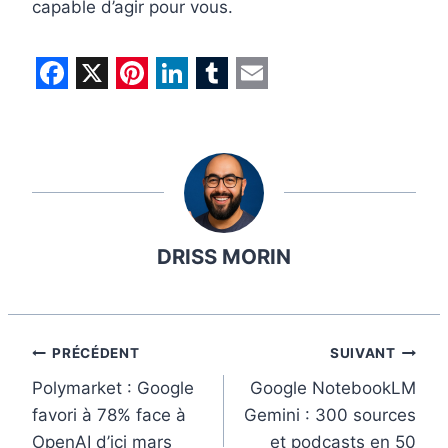
capable d’agir pour vous.
F
X
P
L
T
E
a
i
i
u
m
c
n
n
m
a
e
t
k
b
i
b
e
e
l
l
DRISS MORIN
o
r
d
r
o
e
I
k
s
n
t
Navigation
PRÉCÉDENT
SUIVANT
Polymarket : Google
Google NotebookLM
de
favori à 78% face à
Gemini : 300 sources
l’article
OpenAI d’ici mars
et podcasts en 50