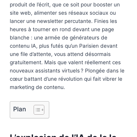
produit de l’écrit, que ce soit pour booster un
o
r
d
r
site web, alimenter ses réseaux sociaux ou
o
e
I
lancer une newsletter percutante. Finies les
k
s
n
heures à tourner en rond devant une page
t
blanche : une armée de générateurs de
contenu IA, plus futés qu’un Parisien devant
une file d’attente, vous attend désormais
gratuitement. Mais que valent réellement ces
nouveaux assistants virtuels ? Plongée dans le
cœur battant d’une révolution qui fait vibrer le
marketing de contenu.
Plan