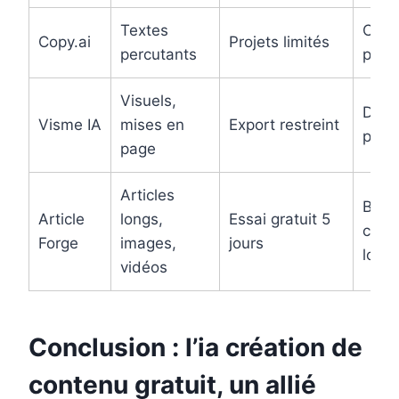
Textes
Copy
Copy.ai
Projets limités
percutants
publi
Visuels,
Docs
Visme IA
mises en
Export restreint
prés
page
Articles
Blogs
Article
longs,
Essai gratuit 5
cont
Forge
images,
jours
long
vidéos
Conclusion : l’ia création de
contenu gratuit, un allié