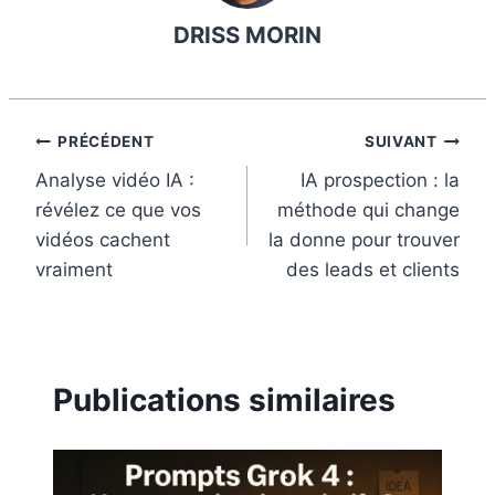
b
e
e
l
l
DRISS MORIN
o
r
d
r
o
e
I
k
s
n
t
Navigation
PRÉCÉDENT
SUIVANT
Analyse vidéo IA :
IA prospection : la
de
révélez ce que vos
méthode qui change
l’article
vidéos cachent
la donne pour trouver
vraiment
des leads et clients
Publications similaires