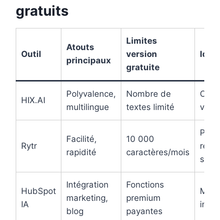
gratuits
Limites
Atouts
Outil
version
Idéa
principaux
gratuite
Polyvalence,
Nombre de
Cont
HIX.AI
multilingue
textes limité
varié
Post
Facilité,
10 000
Rytr
rése
rapidité
caractères/mois
soci
Intégration
Fonctions
HubSpot
Mark
marketing,
premium
IA
intég
blog
payantes