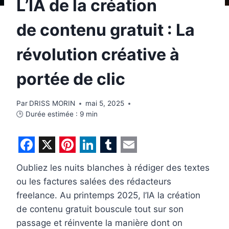
L’IA de la création
de contenu gratuit : La
révolution créative à
portée de clic
Par
DRISS MORIN
mai 5, 2025
🕒 Durée estimée :
9
min
F
X
P
L
T
E
Oubliez les nuits blanches à rédiger des textes
a
i
i
u
m
ou les factures salées des rédacteurs
c
n
n
m
a
freelance. Au printemps 2025, l’IA la création
e
t
k
b
i
de contenu gratuit bouscule tout sur son
b
e
e
l
l
passage et réinvente la manière dont on