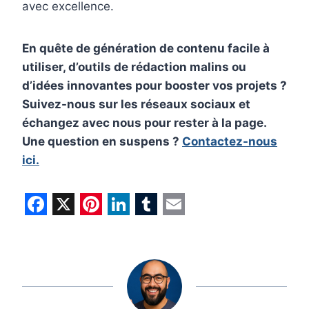
avec excellence.
En quête de génération de contenu facile à
utiliser, d’outils de rédaction malins ou
d’idées innovantes pour booster vos projets ?
Suivez-nous sur les réseaux sociaux et
échangez avec nous pour rester à la page.
Une question en suspens ?
Contactez-nous
ici.
F
X
P
L
T
E
a
i
i
u
m
c
n
n
m
a
e
t
k
b
i