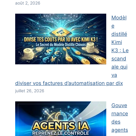
août 2, 2026
Modèl
e
distillé
Kimi
K3 : Le
scand
ale qui
va
diviser vos factures d’automatisation par dix
juillet 26, 2026
Gouve
rnance
des
agents