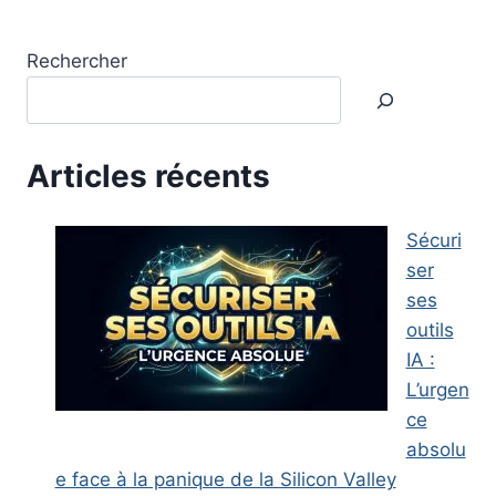
Rechercher
Articles récents
Sécuri
ser
ses
outils
IA :
L’urgen
ce
absolu
e face à la panique de la Silicon Valley