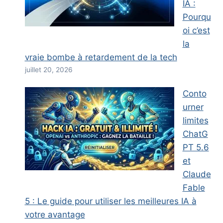
IA :
Pourqu
oi c’est
la
vraie bombe à retardement de la tech
juillet 20, 2026
Conto
urner
limites
ChatG
PT 5.6
et
Claude
Fable
5 : Le guide pour utiliser les meilleures IA à
votre avantage