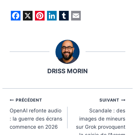
F
X
P
L
T
E
a
i
i
u
m
c
n
n
m
a
e
t
k
b
i
b
e
e
l
l
DRISS MORIN
o
r
d
r
o
e
I
k
s
n
t
Navigation
PRÉCÉDENT
SUIVANT
OpenAI refonte audio
Scandale : des
de
: la guerre des écrans
images de mineurs
l’article
commence en 2026
sur Grok provoquent
la saisie de l’Arcom