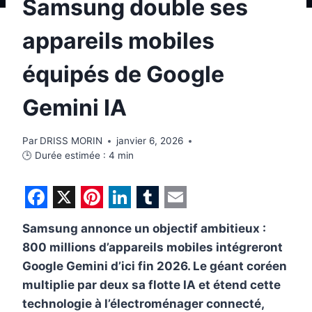
Samsung double ses
appareils mobiles
équipés de Google
Gemini IA
Par
DRISS MORIN
janvier 6, 2026
🕒 Durée estimée :
4
min
F
X
P
L
T
E
Samsung annonce un objectif ambitieux :
a
i
i
u
m
800 millions d’appareils mobiles intégreront
c
n
n
m
a
Google Gemini d’ici fin 2026. Le géant coréen
e
t
k
b
i
multiplie par deux sa flotte IA et étend cette
b
e
e
l
l
technologie à l’électroménager connecté,