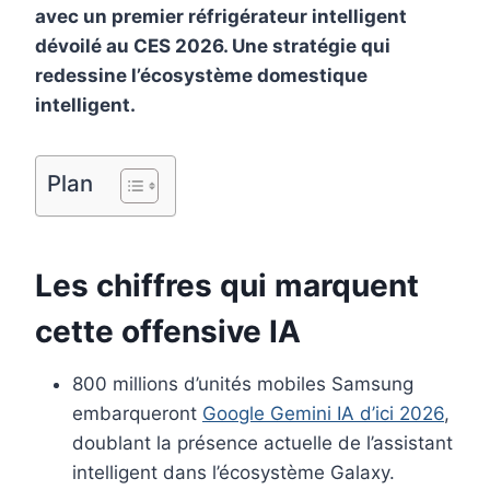
avec un premier réfrigérateur intelligent
o
r
d
r
dévoilé au CES 2026. Une stratégie qui
o
e
I
redessine l’écosystème domestique
k
s
n
intelligent.
t
Plan
Les chiffres qui marquent
cette offensive IA
800 millions d’unités mobiles Samsung
embarqueront
Google Gemini IA d’ici 2026
,
doublant la présence actuelle de l’assistant
intelligent dans l’écosystème Galaxy.