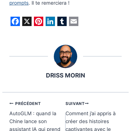
prompts
. Il te remerciera !
F
X
P
L
T
E
a
i
i
u
m
c
n
n
m
a
e
t
k
b
i
b
e
e
l
l
DRISS MORIN
o
r
d
r
o
e
I
k
s
n
t
Navigation
PRÉCÉDENT
SUIVANT
AutoGLM : quand la
Comment j’ai appris à
de
Chine lance son
créer des histoires
l’article
assistant IA qui prend
captivantes avec le