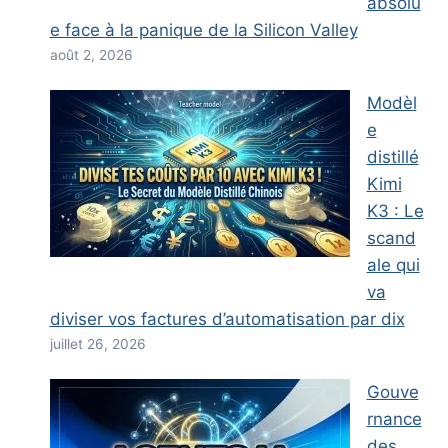
absolu
e face à la panique de la Silicon Valley
août 2, 2026
Modèl
e
distillé
Kimi
K3 : Le
scand
ale qui
va
diviser vos factures d’automatisation par dix
juillet 26, 2026
Gouve
rnance
des