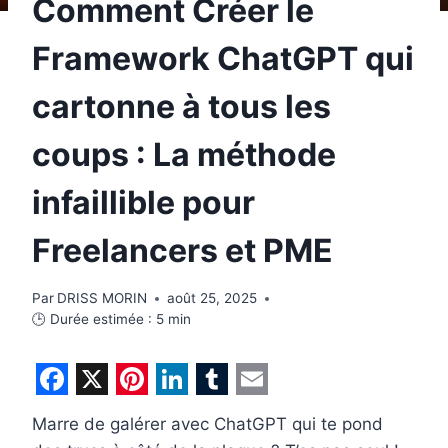
Comment Créer le
Framework ChatGPT qui
cartonne à tous les
coups : La méthode
infaillible pour
Freelancers et PME
Par
DRISS MORIN
août 25, 2025
🕒 Durée estimée :
5
min
F
X
P
L
T
E
Marre de galérer avec ChatGPT qui te pond
a
i
i
u
m