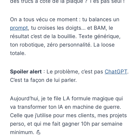
des trucs à côté de la plaque ? T’es pas seul !
c
n
n
m
a
e
t
k
b
i
On a tous vécu ce moment : tu balances un
b
e
e
l
l
prompt
, tu croises les doigts… et BAM, le
o
r
d
r
résultat c’est de la bouillie. Texte générique,
ton robotique, zéro personnalité. La loose
o
e
I
totale.
k
s
n
t
Spoiler alert
: Le problème, c’est pas
ChatGPT
.
C’est ta façon de lui parler.
Aujourd’hui, je te file LA formule magique qui
va transformer ton IA en machine de guerre.
Celle que j’utilise pour mes clients, mes projets
perso, et qui me fait gagner 10h par semaine
minimum. 💪