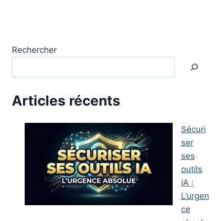
Rechercher
Articles récents
Sécuri
ser
ses
outils
IA :
L’urgen
ce