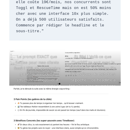
elle coûte 19€/mois, nos concurrents sont 
Toggl et RescueTime mais on est 50% moins 
cher avec une interface 10x plus simple. 
On a déjà 500 utilisateurs satisfaits.

Commence par rédiger le headline et le 
sous-titre."
Le prompt EXACT que
Et BIM ! Voilà ce que
j’utilise pour mes clients
ChatGPT te sort avec le
SaaS ! 15% de conversion
framework. ‘Le temps file
garantie avec cette
? TimeBoxer le met dans
structure. TimeBoxer a
ta poche’ – ce headline a
doublé ses inscriptions en
fait x2 sur les inscriptions.
1 semaine avec ça
Pas mal pour 30 secondes
de prompt, non ?