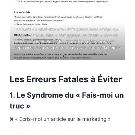
La suite du chef-d’œuvre ! Pain points avec emojis qui
tapent dans le mille + témoignage de Sarah = taux de
conversion de malade. ChatGPT a même proposé
d’optimiser la structure. Ce framework, c’est de la bombe
!
Les Erreurs Fatales à Éviter
1. Le Syndrome du « Fais-moi un
truc »
❌ « Écris-moi un article sur le marketing »